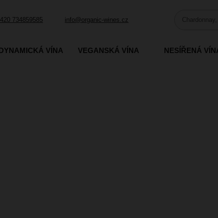
420 734859585
info@organic-wines.cz
DYNAMICKÁ VÍNA
VEGANSKÁ VÍNA
NESÍŘENÁ VÍN