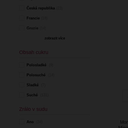
Česká republika
(23)
Francie
(18)
Gruzie
(14)
Itálie
(46)
zobrazit více
JAR
(5)
Obsah cukru
Německo
(13)
Polosladké
(9)
Portugalsko
(3)
Polosuché
(14)
Rakousko
(8)
Sladké
(7)
Slovinsko
(8)
Suché
(131)
Španělsko
(25)
Zrálo v sudu
Ano
(34)
Mon
Mine