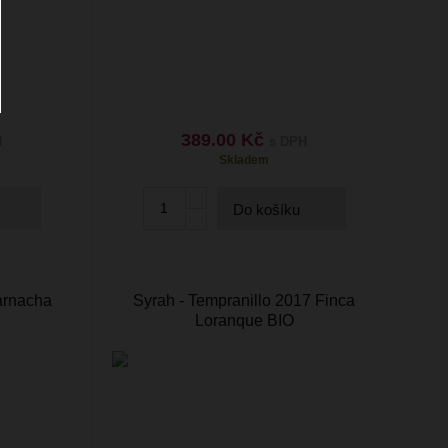
389.00 Kč
H
s DPH
Skladem
Do košíku
arnacha
Syrah - Tempranillo 2017 Finca
Loranque BIO