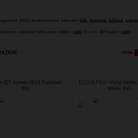
rganická (BIO), biodynamická, naturální
bílá
,
červená
,
růžová
,
oranž
abízíme v klasické lahvi nebo větším (
zde
) či v tzv. BiB balení (
zde
).
ŘAZENÍ
CENA
ot IGT Veneto 2024 Pizzolato
ESCULPIDO Vinho Verde
BIO
Wines BIO