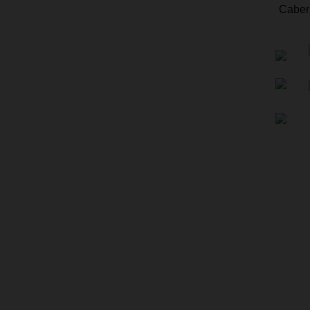
Stellar Winery
Caber
Rojac
Knobloch
Domaine Bassac
Lunaria Orsogna
Tre Monti
Isidro Milagro
Château Rioublanc
Šumenjak
Saambero
Fasoli Gino
Vinné sklepy Kutná Hora
Finca Loranque