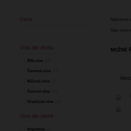
Cena
Nabízíme o
Tato vína n
Víno dle druhu
MOŽNÉ 
Bílá vína
(60)
Červená vína
(77)
Merl
Růžová vína
(7)
Šumivá vína
(14)
Oranžová vína
(14)
Víno dle země
Argentina
(1)