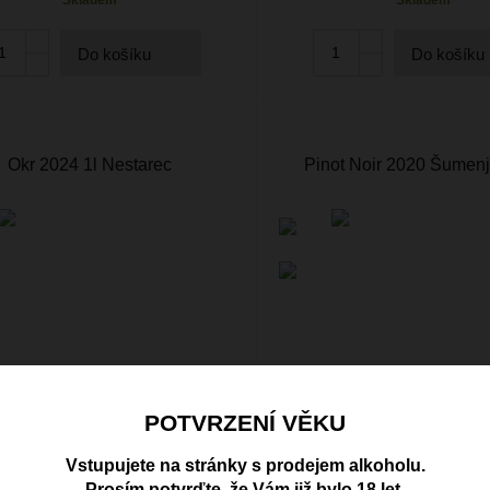
Do košíku
Do košíku
Okr 2024 1l Nestarec
Pinot Noir 2020 Šumen
POTVRZENÍ VĚKU
Vstupujete na stránky s prodejem alkoholu.
Prosím potvrďte, že Vám již bylo 18 let.