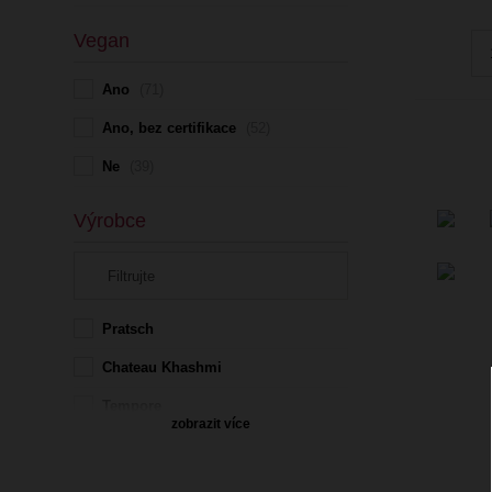
Vegan
Ano
(71)
Ano, bez certifikace
(52)
Ne
(39)
Výrobce
Pratsch
Chateau Khashmi
Tempore
zobrazit více
Syfany
Alta Alella