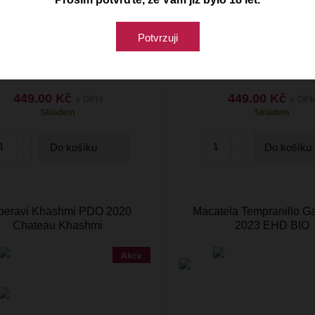
Potvrzuji
449.00 Kč
449.00 Kč
s DPH
s DP
Skladem
Skladem
Do košíku
Do košíku
peravi Khashmi PDO 2020
Macatela Tempranillo G
Chateau Khashmi
2023 EHD BIO
Akce