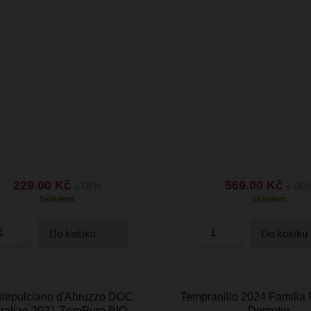
229.00 Kč
569.00 Kč
s DPH
s DP
Skladem
Skladem
Do košíku
Do košíku
tepulciano d'Abruzzo DOC
Tempranillo 2024 Familia 
raliae 2021 ZeroPuro BIO…
Demeter