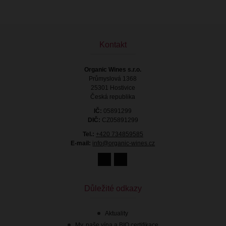
Kontakt
Organic Wines s.r.o.
Průmyslová 1368
25301 Hostivice
Česká republika
IČ:
05891299
DIČ:
CZ05891299
Tel.:
+420 734859585
E-mail:
info@organic-wines.cz
Důležité odkazy
Aktuality
My, naše vína a BIO certifikace