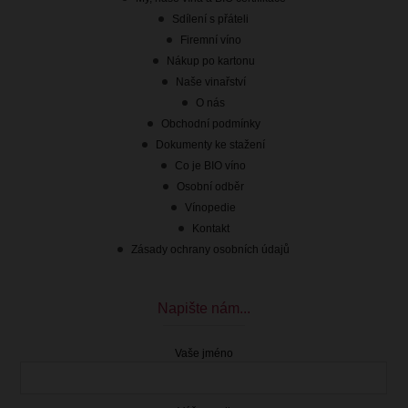
Sdílení s přáteli
Firemní víno
Nákup po kartonu
Naše vinařství
O nás
Obchodní podmínky
Dokumenty ke stažení
Co je BIO víno
Osobní odběr
Vínopedie
Kontakt
Zásady ochrany osobních údajů
Napište nám...
Vaše jméno