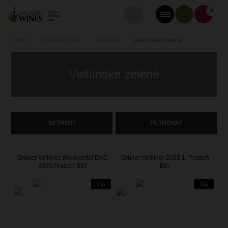
0
Úvod
Víno dle druhu
Bílá vína
Veltlínské zelené
Veltlínské zelené
SETŘÍDIT
FILTROVAT
Grüner Veltliner Weinviertel DAC
Grüner Veltliner 2025 1l Pratsch
2025 Pratsch BIO
BIO
Tip
Tip