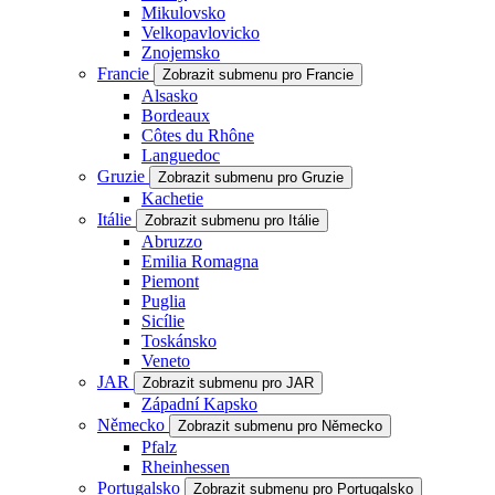
Mikulovsko
Velkopavlovicko
Znojemsko
Francie
Zobrazit submenu pro Francie
Alsasko
Bordeaux
Côtes du Rhône
Languedoc
Gruzie
Zobrazit submenu pro Gruzie
Kachetie
Itálie
Zobrazit submenu pro Itálie
Abruzzo
Emilia Romagna
Piemont
Puglia
Sicílie
Toskánsko
Veneto
JAR
Zobrazit submenu pro JAR
Západní Kapsko
Německo
Zobrazit submenu pro Německo
Pfalz
Rheinhessen
Portugalsko
Zobrazit submenu pro Portugalsko