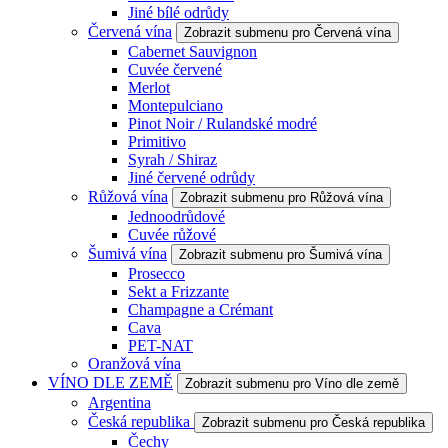
Jiné bílé odrůdy
Červená vína
Zobrazit submenu pro Červená vína
Cabernet Sauvignon
Cuvée červené
Merlot
Montepulciano
Pinot Noir / Rulandské modré
Primitivo
Syrah / Shiraz
Jiné červené odrůdy
Růžová vína
Zobrazit submenu pro Růžová vína
Jednoodrůdové
Cuvée růžové
Šumivá vína
Zobrazit submenu pro Šumivá vína
Prosecco
Sekt a Frizzante
Champagne a Crémant
Cava
PET-NAT
Oranžová vína
VÍNO DLE ZEMĚ
Zobrazit submenu pro Víno dle země
Argentina
Česká republika
Zobrazit submenu pro Česká republika
Čechy