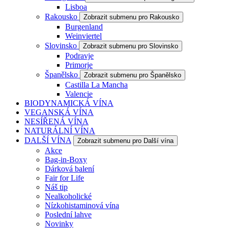
Lisboa
Rakousko
Zobrazit submenu pro Rakousko
Burgenland
Weinviertel
Slovinsko
Zobrazit submenu pro Slovinsko
Podravje
Primorje
Španělsko
Zobrazit submenu pro Španělsko
Castilla La Mancha
Valencie
BIODYNAMICKÁ VÍNA
VEGANSKÁ VÍNA
NESÍŘENÁ VÍNA
NATURÁLNÍ VÍNA
DALŠÍ VÍNA
Zobrazit submenu pro Další vína
Akce
Bag-in-Boxy
Dárková balení
Fair for Life
Náš tip
Nealkoholické
Nízkohistaminová vína
Poslední lahve
Novinky