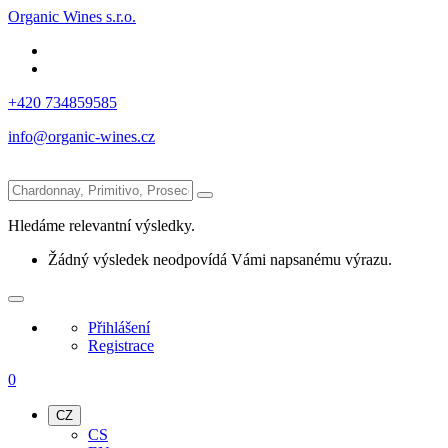
Organic Wines s.r.o.
+420 734859585
info@organic-wines.cz
Hledáme relevantní výsledky.
Žádný výsledek neodpovídá Vámi napsanému výrazu.
Přihlášení
Registrace
0
CZ
CS