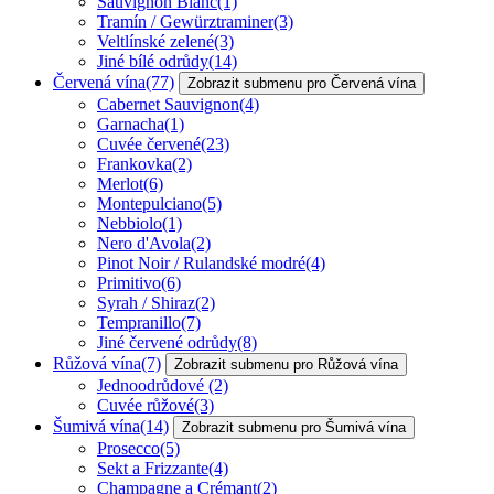
Sauvignon Blanc
(1)
Tramín / Gewürztraminer
(3)
Veltlínské zelené
(3)
Jiné bílé odrůdy
(14)
Červená vína
(77)
Zobrazit submenu pro Červená vína
Cabernet Sauvignon
(4)
Garnacha
(1)
Cuvée červené
(23)
Frankovka
(2)
Merlot
(6)
Montepulciano
(5)
Nebbiolo
(1)
Nero d'Avola
(2)
Pinot Noir / Rulandské modré
(4)
Primitivo
(6)
Syrah / Shiraz
(2)
Tempranillo
(7)
Jiné červené odrůdy
(8)
Růžová vína
(7)
Zobrazit submenu pro Růžová vína
Jednoodrůdové
(2)
Cuvée růžové
(3)
Šumivá vína
(14)
Zobrazit submenu pro Šumivá vína
Prosecco
(5)
Sekt a Frizzante
(4)
Champagne a Crémant
(2)