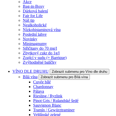
Akce
Bag-in-Boxy
Dárková balení
Fair for Life
Náš tip
Nealkoholické
Nízkohistaminová vína
Poslední lahve
Novinky
Minimagnumy
Siřičitany do 70 mg/l
Zbytkový cukr do 1g/l
Zrající v sudu (+ Barrique)
Zvýhodněné balíčky
VÍNO DLE DRUHU
Zobrazit submenu pro Víno dle druhu
Bílá vína
Zobrazit submenu pro Bílá vína
Cuvée bílé
Chardonnay
Pálava
Riesling / Ryzlink
Pinot Gris / Rulandské šedé
Sauvignon Blanc
Tramín / Gewürztraminer
Veltlínské zelené