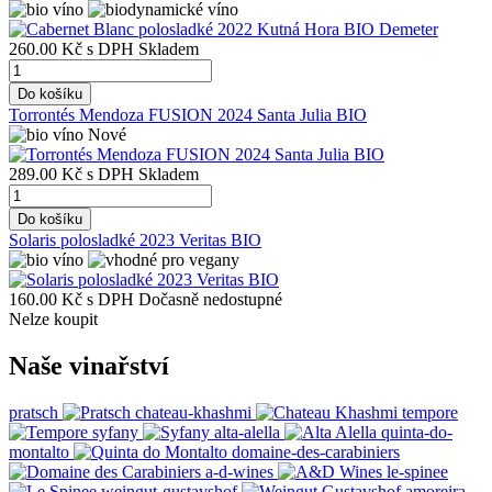
260.00 Kč
s DPH
Skladem
Do košíku
Torrontés Mendoza FUSION 2024 Santa Julia BIO
Nové
289.00 Kč
s DPH
Skladem
Do košíku
Solaris polosladké 2023 Veritas BIO
160.00 Kč
s DPH
Dočasně nedostupné
Nelze koupit
Naše vinařství
pratsch
chateau-khashmi
tempore
syfany
alta-alella
quinta-do-
montalto
domaine-des-carabiniers
a-d-wines
le-spinee
weingut-gustavshof
amoreira-