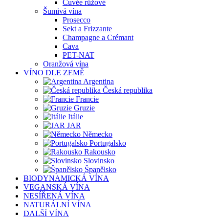
Cuvée růžové
Šumivá vína
Prosecco
Sekt a Frizzante
Champagne a Crémant
Cava
PET-NAT
Oranžová vína
VÍNO DLE ZEMĚ
Argentina
Česká republika
Francie
Gruzie
Itálie
JAR
Německo
Portugalsko
Rakousko
Slovinsko
Španělsko
BIODYNAMICKÁ VÍNA
VEGANSKÁ VÍNA
NESÍŘENÁ VÍNA
NATURÁLNÍ VÍNA
DALŠÍ VÍNA