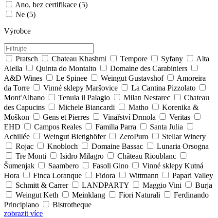
Ano, bez certifikace
(5)
Ne
(5)
Výrobce
Pratsch
Chateau Khashmi
Tempore
Syfany
Alta
Alella
Quinta do Montalto
Domaine des Carabiniers
A&D Wines
Le Spinee
Weingut Gustavshof
Amoreira
da Torre
Vinné sklepy Maršovice
La Cantina Pizzolato
Mont'Albano
Tenula il Palagio
Milan Nestarec
Chateau
des Capucins
Michele Biancardi
Matho
Korenika &
Moškon
Gens et Pierres
Vinařství Drmola
Veritas
EHD
Campos Reales
Familia Parra
Santa Julia
Achillée
Weingut Bietighöfer
ZeroPuro
Stellar Winery
Rojac
Knobloch
Domaine Bassac
Lunaria Orsogna
Tre Monti
Isidro Milagro
Château Rioublanc
Šumenjak
Saambero
Fasoli Gino
Vinné sklepy Kutná
Hora
Finca Loranque
Fidora
Wittmann
Papari Valley
Schmitt & Carrer
LANDPARTY
Maggio Vini
Burja
Weingut Keth
Meinklang
Fiori Naturali
Ferdinando
Principiano
Bistrotheque
zobrazit více