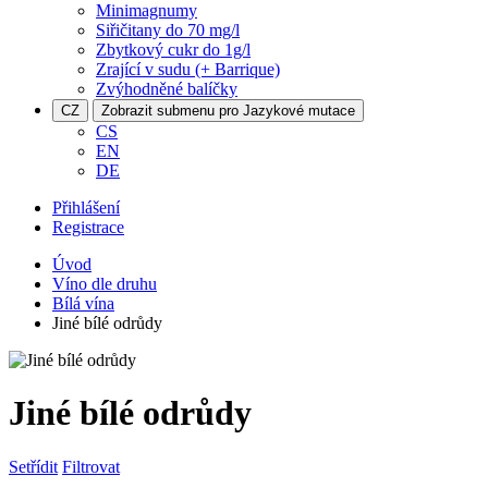
Minimagnumy
Siřičitany do 70 mg/l
Zbytkový cukr do 1g/l
Zrající v sudu (+ Barrique)
Zvýhodněné balíčky
CZ
Zobrazit submenu pro Jazykové mutace
CS
EN
DE
Přihlášení
Registrace
Úvod
Víno dle druhu
Bílá vína
Jiné bílé odrůdy
Jiné bílé odrůdy
Setřídit
Filtrovat