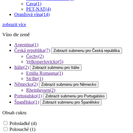
Cava
(1)
PET-NAT
(4)
Oranžová vína
(14)
zobrazit více
Víno dle země
Argentina
(1)
Česká republika
(7)
Zobrazit submenu pro Česká republika
Čechy
(2)
Velkopavlovicko
(5)
Itálie
(2)
Zobrazit submenu pro Itálie
Emilia Romagna
(1)
Sicílie
(1)
Německo
(2)
Zobrazit submenu pro Německo
Rheinhessen
(2)
Portugalsko
(1)
Zobrazit submenu pro Portugalsko
Španělsko
(1)
Zobrazit submenu pro Španělsko
Obsah cukru
Polosladké
(4)
Polosuché
(1)