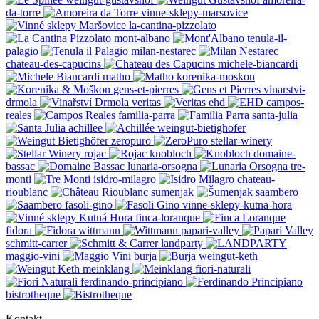
da-torre
vinne-sklepy-marsovice
la-cantina-pizzolato
mont-albano
tenula-il-
palagio
milan-nestarec
chateau-des-capucins
michele-biancardi
matho
korenika-moskon
gens-et-pierres
vinarstvi-
drmola
veritas
ehd
campos-
reales
familia-parra
santa-julia
achillee
weingut-bietighofer
zeropuro
stellar-winery
rojac
knobloch
domaine-
bassac
lunaria-orsogna
tre-
monti
isidro-milagro
chateau-
rioublanc
sumenjak
saambero
fasoli-gino
vinne-sklepy-kutna-hora
finca-loranque
fidora
wittmann
papari-valley
schmitt-carrer
landparty
maggio-vini
burja
weingut-keth
meinklang
fiori-naturali
ferdinando-principiano
bistrotheque
Kontakt