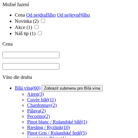
Možné řazení
Cena
Od nejdražšího
Od nejlevnějšího
Novinka
(2)
Akce
(1)
Náš tip
(1)
Cena
Víno dle druhu
Bílá vína
(60)
Zobrazit submenu pro Bílá vína
Airen
(3)
Cuvée bílé
(11)
Chardonnay
(2)
Pálava
(2)
Pecorino
(2)
Pinot blanc / Rulandské bílé
(1)
Riesling / Ryzlink
(10)
Pinot Gris / Rulandské šedé
(5)