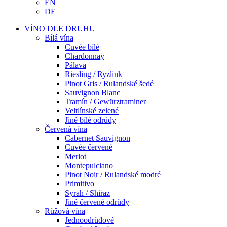
EN
DE
VÍNO DLE DRUHU
Bílá vína
Cuvée bílé
Chardonnay
Pálava
Riesling / Ryzlink
Pinot Gris / Rulandské šedé
Sauvignon Blanc
Tramín / Gewürztraminer
Veltlínské zelené
Jiné bílé odrůdy
Červená vína
Cabernet Sauvignon
Cuvée červené
Merlot
Montepulciano
Pinot Noir / Rulandské modré
Primitivo
Syrah / Shiraz
Jiné červené odrůdy
Růžová vína
Jednoodrůdové