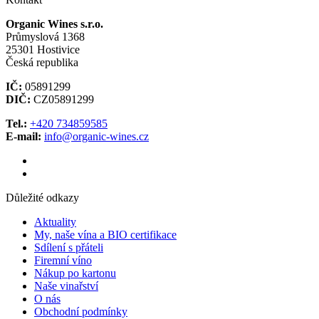
Organic Wines s.r.o.
Průmyslová 1368
25301 Hostivice
Česká republika
IČ:
05891299
DIČ:
CZ05891299
Tel.:
+420 734859585
E-mail:
info@organic-wines.cz
Důležité odkazy
Aktuality
My, naše vína a BIO certifikace
Sdílení s přáteli
Firemní víno
Nákup po kartonu
Naše vinařství
O nás
Obchodní podmínky