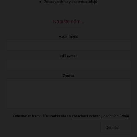
Zásady ochrany osobních údajů
Napište nám...
Vaše jméno
Váš e-mail
Zpráva
109.00 Kč
s DPH
Dočasně nedostupné
Odesláním formuláře souhlasíte se
zásadami ochrany osobních údajů
.
Odeslat