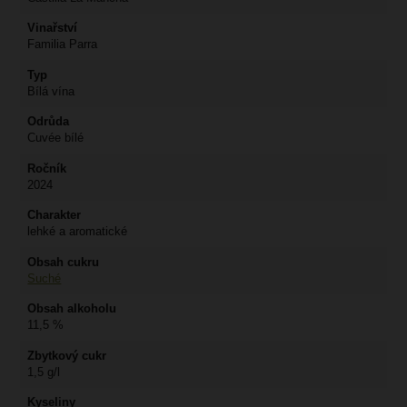
Vinařství
Familia Parra
Typ
Bílá vína
Odrůda
Cuvée bílé
Ročník
2024
Charakter
lehké a aromatické
Obsah cukru
Suché
Obsah alkoholu
11,5 %
Zbytkový cukr
1,5 g/l
Kyseliny