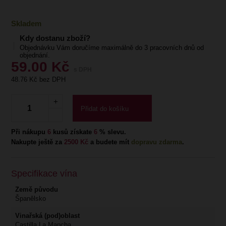
Skladem
Kdy dostanu zboží?
Objednávku Vám doručíme maximálně do 3 pracovních dnů od
objednání.
59.00
Kč
s DPH
48.76
Kč bez DPH
Přidat do košíku
Při nákupu
6
kusů získate
6
% slevu.
Nakupte ještě za
2500 Kč
a budete mít
dopravu zdarma
.
Specifikace vína
Země původu
Španělsko
Vinařská (pod)oblast
Castilla La Mancha