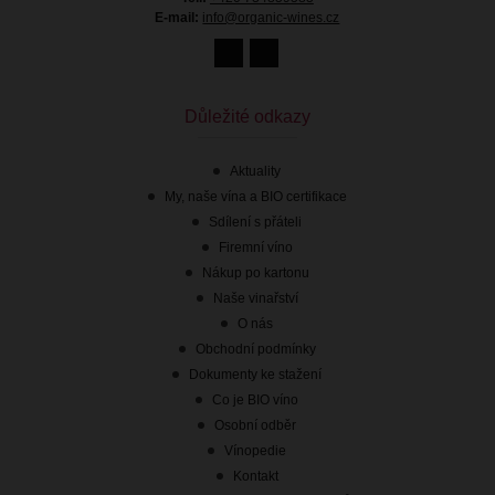
E-mail:
info@organic-wines.cz
219.00 Kč
s DPH
Skladem
Důležité odkazy
Aktuality
My, naše vína a BIO certifikace
Sdílení s přáteli
Firemní víno
Nákup po kartonu
Naše vinařství
O nás
Obchodní podmínky
Dokumenty ke stažení
Co je BIO víno
Osobní odběr
Vínopedie
Kontakt