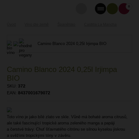
0
Úvod
Víno dle země
Španělsko
Castilla La Mancha
Camino 
Camino Blanco 2024 0,25l Irjimpa
BIO
SKU:
372
EAN:
8437001679072
Toto víno je jako bílé zlato ve skle. Vůně má bohaté aroma citrusů,
ale také fascinující tropické aroma zeleného manga a papáji
a čerstvé trávy. Chuť šťavnatého citrónu se silnou kyselou jiskrou
a svěžími tropickými tóny v závěru.