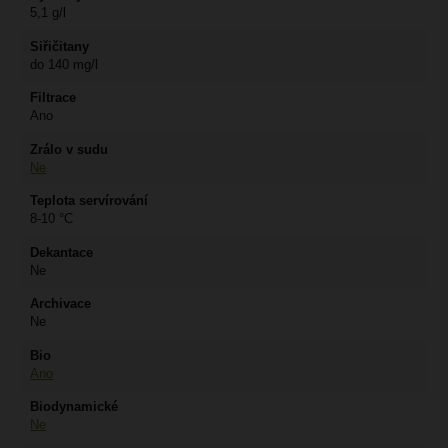
5,1 g/l
Siřičitany
do 140 mg/l
Filtrace
Ano
Zrálo v sudu
Ne
Teplota servírování
8-10 °C
Dekantace
Ne
Archivace
Ne
Bio
Ano
Biodynamické
Ne