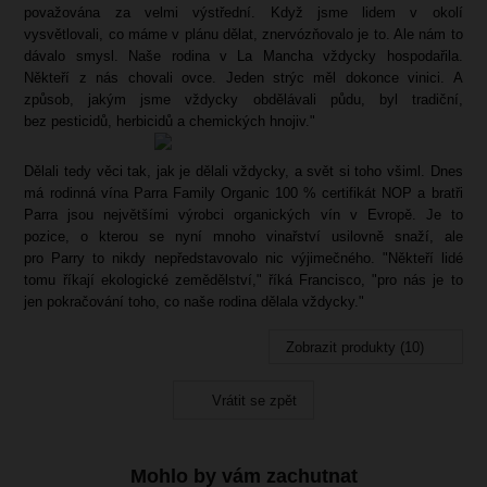
považována za velmi výstřední. Když jsme lidem v okolí
vysvětlovali, co máme v plánu dělat, znervózňovalo je to. Ale nám to
dávalo smysl. Naše rodina v La Mancha vždycky hospodařila.
Někteří z nás chovali ovce. Jeden strýc měl dokonce vinici. A
způsob, jakým jsme vždycky obdělávali půdu, byl tradiční,
bez pesticidů, herbicidů a chemických hnojiv."
Dělali tedy věci tak, jak je dělali vždycky, a svět si toho všiml. Dnes
má rodinná vína Parra Family Organic 100 % certifikát NOP a bratři
Parra jsou největšími výrobci organických vín v Evropě. Je to
pozice, o kterou se nyní mnoho vinařství usilovně snaží, ale
pro Parry to nikdy nepředstavovalo nic výjimečného. "Někteří lidé
tomu říkají ekologické zemědělství," říká Francisco, "pro nás je to
jen pokračování toho, co naše rodina dělala vždycky."
Zobrazit produkty (10)
Vrátit se zpět
Mohlo by vám zachutnat