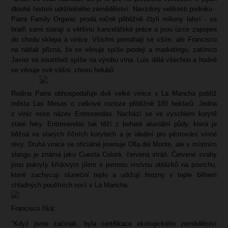
dlouhé historii udržitelného zemědělství. Navzdory velikosti podniku -
Parra Family Organic prodá ročně přibližně čtyři miliony lahví - se
bratři sami starají o většinu kancelářské práce a jsou úzce zapojeni
do chodu sklepa a vinice. Všichni pomáhají se vším, ale Francisco
na nátlak přizná, že se věnuje spíše prodeji a marketingu, zatímco
Javier se soustředí spíše na výrobu vína. Luis dělá všechno a hodně
se věnuje své vášni: chovu holubů.
Rodina Parra obhospodařuje dvě velké vinice v La Mancha poblíž
města Las Mesas o celkové rozloze přibližně 180 hektarů. Jedna
z vinic nese název Entresendas. Nachází se ve vyschlém korytě
staré řeky. Entresendas tak těží z bohaté aluviální půdy, která je
běžná ve starých říčních korytech a je ideální pro pěstování vinné
révy. Druhá vinice se oficiálně jmenuje Olla del Monte, ale v místním
slangu je známá jako Cuesta Colorá, červená stráň. Červené svahy
jsou pokryty křídovým jílem s jemnou vrstvou oblázků na povrchu,
které zachycují sluneční teplo a udržují hrozny v teple během
chladných pouštních nocí v La Mancha.
Francisco říká:
"Když jsme začínali, byla certifikace ekologického zemědělství