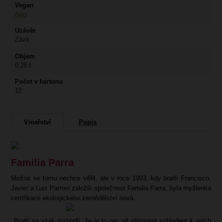
Vegan
Ano
Uzávěr
Závit
Objem
0,25 l
Počet v kartonu
12
Vinařství
Popis
Familia Parra
Možná se tomu nechce věřit, ale v roce 1993, kdy bratři Francisco,
Javier a Luis Parrovi založili společnost Familia Parra, byla myšlenka
certifikace ekologického zemědělství nová.
Bratři se však rozhodli, že je to pro ně přirozené vzhledem k jejich