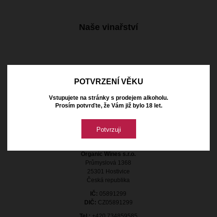
Naše vinařství
POTVRZENÍ VĚKU
Vstupujete na stránky s prodejem alkoholu.
Prosím potvrďte, že Vám již bylo 18 let.
Kontakt
Potvrzuji
Organic Wines s.r.o.
Průmyslová 1368
25301 Hostivice
Česká republika
IČ:
05891299
DIČ:
CZ05891299
Tel.:
+420 734859585