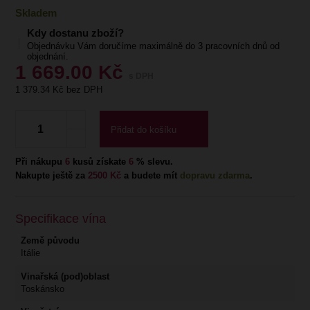
Skladem
Kdy dostanu zboží?
Objednávku Vám doručíme maximálně do 3 pracovních dnů od
objednání.
1 669.00
Kč
s DPH
1 379.34
Kč bez DPH
Přidat do košíku
Při nákupu
6
kusů získate
6
% slevu.
Nakupte ještě za
2500 Kč
a budete mít
dopravu zdarma
.
Specifikace vína
Země původu
Itálie
Vinařská (pod)oblast
Toskánsko