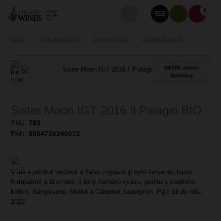
0
Úvod
Víno dle druhu
Červená vína
Cuvée červené
Sister M
94/100 James
Suckling
Sister Moon IGT 2016 Il Palagio BIO
SKU:
783
EAN:
8054726240013
Vůně a příchuť borůvek a fialek zvýrazňují sytě červenou barvu.
Kompaktní a šťavnaté, s tóny černého rybízu, grafitu a sladkého
koření. Sangiovese, Merlot a Cabernet Sauvignon. Pijte až do roku
2028.