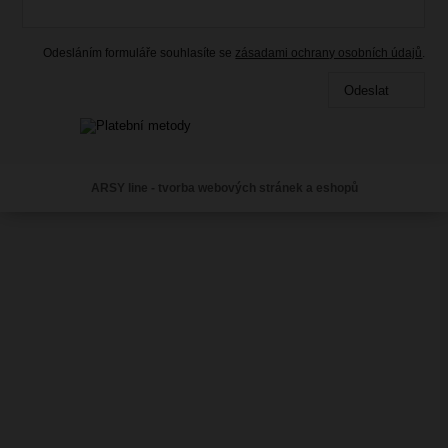
229.00 Kč
s DPH
Skladem
Odesláním formuláře souhlasíte se
zásadami ochrany osobních údajů
.
Odeslat
ARSY line - tvorba webových stránek a eshopů