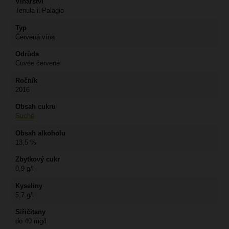
Vinařství
Tenula il Palagio
Typ
Červená vína
Odrůda
Cuvée červené
Ročník
2016
Obsah cukru
Suché
Obsah alkoholu
13,5 %
Zbytkový cukr
0,9 g/l
Kyseliny
5,7 g/l
Siřičitany
do 40 mg/l