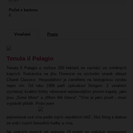
0,75 l
Počet v kartonu
6
Vinařství
Popis
Tenula il Palagio
Tenuta Il Palagio o rozloze 350 hektarů se nachází ve zvlněných
kopcích Toskánska na jihu Florencie na východní straně oblasti
Chianti Classico. Hospodářství je zaměřeno na biologickou výrobu
nejen vín. Od roku 1999 patří zpěvákovi Stingovi. Z vinařství
vycházejí kvalitní štítky věnované nejslavnějším písním kapely, jako
jsou „
Sister Moon
“ a „
When We Dance
“. "Víno je jako píseň - musí
vyprávět příběh. Proto jsem
pojmenoval svá vína podle mých největších hitů", říká Sting a dotkne
se srdcí svých fanoušků hudby a vína.
Na vinicích starých od poloviny 15.století se setkává mistrovství