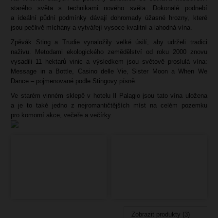
starého světa s technikami nového světa. Dokonalé podnebí
a ideální půdní podmínky dávají dohromady úžasné hrozny, které
jsou pečlivě míchány a vytvářejí vysoce kvalitní a lahodná vína.
Zpěvák Sting a Trudie vynaložily velké úsilí, aby udrželi tradici
naživu. Metodami ekologického zemědělství od roku 2000 znovu
vysadili 11 hektarů vinic a výsledkem jsou světově proslulá vína:
Message in a Bottle, Casino delle Vie, Sister Moon a When We
Dance – pojmenované podle Stingovy písně.
Ve starém vinném sklepě v hotelu Il Palagio jsou tato vína uložena
a je to také jedno z nejromantičtějších míst na celém pozemku
pro komorní akce, večeře a večírky.
Zobrazit produkty (3)