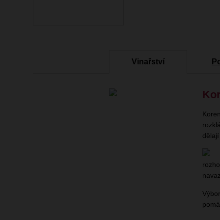
Vinařství
P
Kor
Koren
rozkl
dělaj
rozho
navaz
Výbor
pomáh