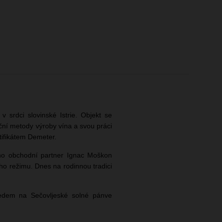
v srdci slovinské Istrie. Objekt se
iční metody výroby vína a svou práci
tifikátem Demeter.
ho obchodní partner Ignac Moškon
ého režimu. Dnes na rodinnou tradici
ledem na Sečovljeské solné pánve