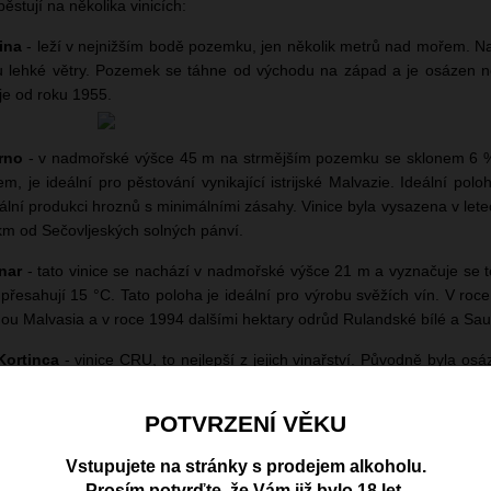
pěstují na několika vinicích:
ina
- leží v nejnižším bodě pozemku, jen několik metrů nad mořem. Nac
 lehké větry. Pozemek se táhne od východu na západ a je osázen ne
je od roku 1955.
rno
- v nadmořské výšce 45 m na strmějším pozemku se sklonem 6 %
m, je ideální pro pěstování vynikající istrijské Malvazie. Ideální po
ální produkci hroznů s minimálními zásahy. Vinice byla vysazena v le
km od Sečovljeských solných pánví.
inar
- tato vinice se nachází v nadmořské výšce 21 m a vyznačuje se t
 přesahují 15 °C. Tato poloha je ideální pro výrobu svěžích vín. V roce
ou Malvasia a v roce 1994 dalšími hektary odrůd Rulandské bílé a Sau
Kortinca
- vinice CRU, to nejlepší z jejich vinařství. Původně byla osáz
se zde pěstuje istrijské refosco a cabernet sauvignon. V letech 1
ami Istrian Refosco, Cabernet Sauvignon a Merlot, zatímco staré ol
POTVRZENÍ VĚKU
vhodné pro pěstování vinné révy.
Vstupujete na stránky s prodejem alkoholu.
Prosím potvrďte, že Vám již bylo 18 let.