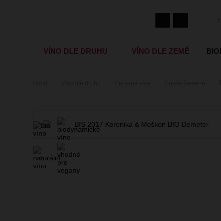
+
VÍNO DLE DRUHU
VÍNO DLE ZEMĚ
BIO
Úvod
Víno dle druhu
Červená vína
Cuvée červené