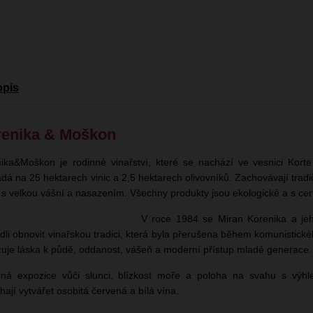
opis
enika & Moškon
ika&Moškon je rodinné vinařství, které se nachází ve vesnici Korte 
ádá na 25 hektarech vinic a 2,5 hektarech olivovníků. Zachovávají trad
í s velkou vášní a nasazením. Všechny produkty jsou ekologické a s cer
V roce 1984 se Miran Korenika a je
dli obnovit vinařskou tradici, která byla přerušena během komunistick
uje láska k půdě, oddanost, vášeň a moderní přístup mladé generace.
ná expozice vůči slunci, blízkost moře a poloha na svahu s výh
ají vytvářet osobitá červená a bílá vína.