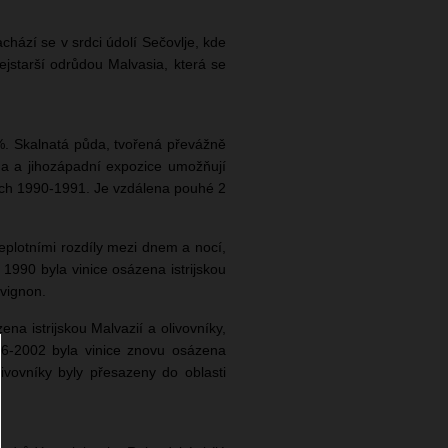
hází se v srdci údolí Sečovlje, kde
jstarší odrůdou Malvasia, která se
. Skalnatá půda, tvořená převážně
loha a jihozápadní expozice umožňují
tech 1990-1991. Je vzdálena pouhé 2
eplotními rozdíly mezi dnem a nocí,
 1990 byla vinice osázena istrijskou
vignon.
ena istrijskou Malvazií a olivovníky,
996-2002 byla vinice znovu osázena
ivovníky byly přesazeny do oblasti