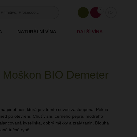
0
CZ
A
NATURÁLNÍ VÍNA
DALŠÍ VÍNA
& Moškon BIO Demeter
á pinot noir, která je v tomto cuvée zastoupena. Pěkná
hned po otevření. Chuť višní, černého pepře, modrého
alancovaná kyselinka, dobrý měkký a zralý tanin. Dlouhá
vané tučné rybě.