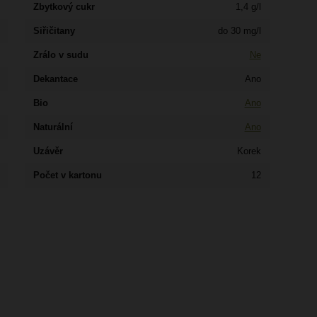
Zbytkový cukr
1,4 g/l
Siřičitany
do 30 mg/l
Zrálo v sudu
Ne
Dekantace
Ano
Bio
Ano
Naturální
Ano
Uzávěr
Korek
Počet v kartonu
12