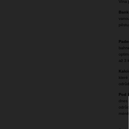
Vína 
Bank
vanou
pěstu
Pade
bahne
optim
až 3 
Kalc
které
odrůd
Pod 
dnes 
odrůd
méně 