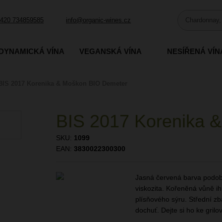
420 734859585
info@organic-wines.cz
DYNAMICKÁ VÍNA
VEGANSKÁ VÍNA
NESÍŘENÁ VÍN
BIS 2017 Korenika & Moškon BIO Demeter
BIS 2017 Korenika 
SKU:
1099
EAN:
3830022300300
Jasná červená barva podobn
viskozita. Kořeněná vůně i
plísňového sýru. Střední zb
dochuť. Dejte si ho ke grilo