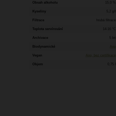
Obsah alkoholu
15,0 %
Kyseliny
5,2 g/l
Filtrace
hrubá filtrace
Teplota servírování
14-16 °C
Archivace
5 let
Biodynamické
Ano
Vegan
Ano, bez certifikace
Objem
0,75 l