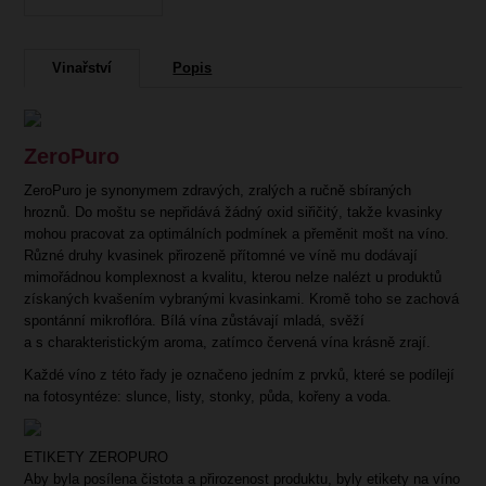
Vinařství
Popis
ZeroPuro
ZeroPuro je synonymem zdravých, zralých a ručně sbíraných
hroznů. Do moštu se nepřidává žádný oxid siřičitý, takže kvasinky
mohou pracovat za optimálních podmínek a přeměnit mošt na víno.
Různé druhy kvasinek přirozeně přítomné ve víně mu dodávají
mimořádnou komplexnost a kvalitu, kterou nelze nalézt u produktů
získaných kvašením vybranými kvasinkami. Kromě toho se zachová
spontánní mikroflóra. Bílá vína zůstávají mladá, svěží
a s charakteristickým aroma, zatímco červená vína krásně zrají.
Každé víno z této řady je označeno jedním z prvků, které se podílejí
na fotosyntéze: slunce, listy, stonky, půda, kořeny a voda.
ETIKETY ZEROPURO
Aby byla posílena čistota a přirozenost produktu, byly etikety na víno