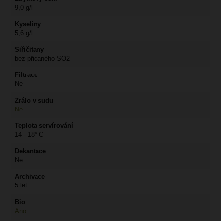
9,0 g/l
Kyseliny
5,6 g/l
Siřičitany
bez přidaného SO2
Filtrace
Ne
Zrálo v sudu
Ne
Teplota servírování
14 - 18° C
Dekantace
Ne
Archivace
5 let
Bio
Ano