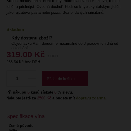
Střední měkký tanin. Není to styl marmeládového Primitiva, toto je
lehčí a pitelnější. Ovocná dochuť. Hodí se k typicky italským jídlům
jako rajčatová pasta nebo pizza. Bez přidaných siřičitanů.
Skladem
Kdy dostanu zboží?
Objednávku Vám doručíme maximálně do 3 pracovních dnů od
objednání.
319.00
Kč
s DPH
263.64
Kč bez DPH
Přidat do košíku
Při nákupu
6
kusů získate
6
% slevu.
Nakupte ještě za
2500 Kč
a budete mít
dopravu zdarma
.
Specifikace vína
Země původu
Itálie