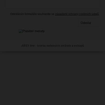
459.00 Kč
298.35 Kč
s DPH
Odesláním formuláře souhlasíte se
zásadami ochrany osobních údajů
.
Skladem
Odeslat
ARSY line - tvorba webových stránek a eshopů