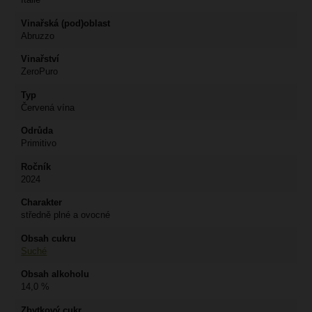
Vinařská (pod)oblast
Abruzzo
Vinařství
ZeroPuro
Typ
Červená vína
Odrůda
Primitivo
Ročník
2024
Charakter
středně plné a ovocné
Obsah cukru
Suché
Obsah alkoholu
14,0 %
Zbytkový cukr