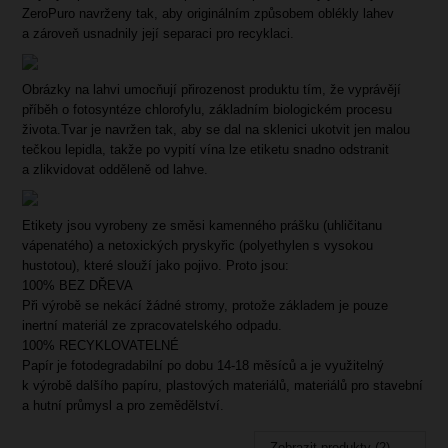
ZeroPuro navrženy tak, aby originálním způsobem oblékly lahev
a zároveň usnadnily její separaci pro recyklaci.
Obrázky na lahvi umocňují přirozenost produktu tím, že vyprávějí
příběh o fotosyntéze chlorofylu, základním biologickém procesu
života.Tvar je navržen tak, aby se dal na sklenici ukotvit jen malou
tečkou lepidla, takže po vypití vína lze etiketu snadno odstranit
a zlikvidovat odděleně od lahve.
Etikety jsou vyrobeny ze směsi kamenného prášku (uhličitanu
vápenatého) a netoxických pryskyřic (polyethylen s vysokou
hustotou), které slouží jako pojivo. Proto jsou:
100% BEZ DŘEVA
Při výrobě se nekácí žádné stromy, protože základem je pouze
inertní materiál ze zpracovatelského odpadu.
100% RECYKLOVATELNÉ
Papír je fotodegradabilní po dobu 14-18 měsíců a je využitelný
k výrobě dalšího papíru, plastových materiálů, materiálů pro stavební
a hutní průmysl a pro zemědělství.
Zobrazit produkty (2)