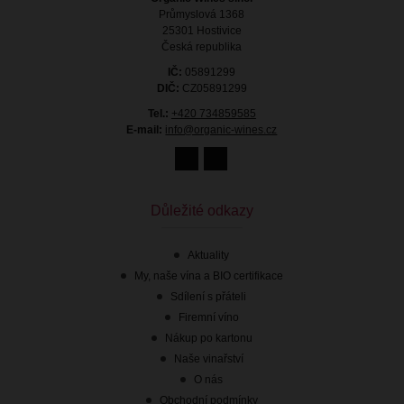
Průmyslová 1368
25301 Hostivice
Česká republika
IČ:
05891299
DIČ:
CZ05891299
Tel.:
+420 734859585
E-mail:
info@organic-wines.cz
129.00 Kč
s DPH
Dočasně nedostupné
Důležité odkazy
Aktuality
My, naše vína a BIO certifikace
Sdílení s přáteli
Firemní víno
Akce
Nákup po kartonu
Naše vinařství
O nás
Obchodní podmínky