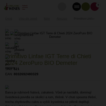
0
Úvod
Víno dle země
Itálie
Abruzzo
Primitivo Linfae IGT Ter
Primitivo Linfae IGT Terre di Chieti
2024 ZeroPuro BIO Demeter
SKU:
521
EAN:
8032692480329
Barva je rubínově fialová, zakalená. Vůně je nasládlá, dominují
švestková povidla se skořicí a rum, třešně. V chuti spousta třešní,
trocha zbytkovéhu cukru a vyšší kyselinka se pěkně doplňují.