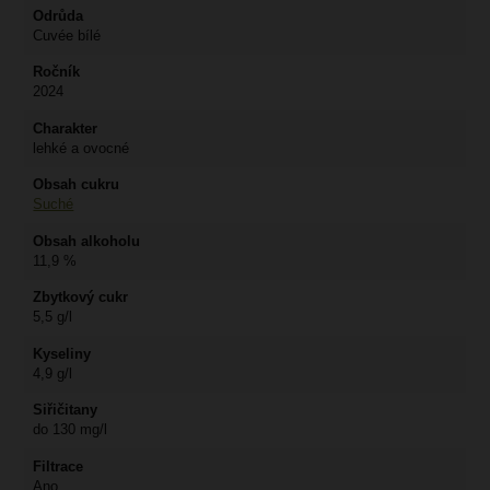
Odrůda
Cuvée bílé
Ročník
2024
Charakter
lehké a ovocné
Obsah cukru
Suché
Obsah alkoholu
11,9 %
Zbytkový cukr
5,5 g/l
Kyseliny
4,9 g/l
Siřičitany
do 130 mg/l
Filtrace
Ano