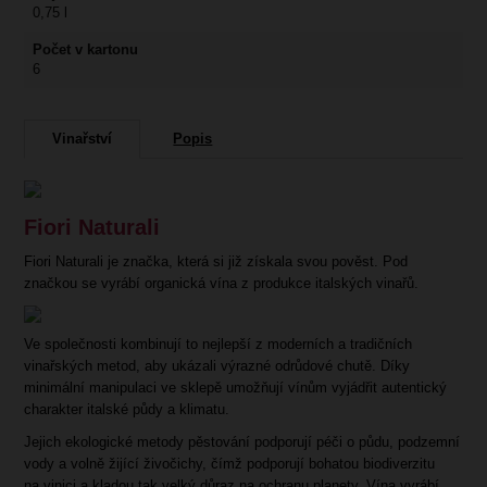
0,75 l
Počet v kartonu
6
Vinařství
Popis
Fiori Naturali
Fiori Naturali je značka, která si již získala svou pověst. Pod
značkou se vyrábí organická vína z produkce italských vinařů.
Ve
společnosti
kombinují to nejlepší z moderních a tradičních
vinařských metod, aby ukázali výrazné odrůdové chutě. Díky
minimální manipulaci ve sklepě umožňuj
í
vínům vyjádřit autentický
charakter
italské
půdy a klimatu.
Jejich
ekologické metody pěstování podporují péči o půdu, podzemní
vody a volně žijící živočichy, čímž podporují bohatou biodiverzitu
na vinici a kladou tak velký důraz na ochranu planety. Vína vyrábí