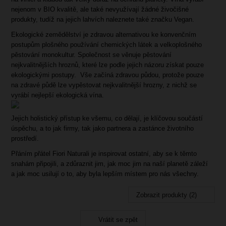
nejenom v BIO kvalitě, ale také nevyužívají žádné živočišné
produkty, tudíž na jejich lahvích naleznete také značku Vegan.
Ekologické zemědělství je zdravou alternativou ke konvenčním
postupům plošného používání chemických látek a velkoplošného
pěstování monokultur. Společnost se věnuje pěstování
nejkvalitnějších hroznů, které lze podle
jejich
názoru získat pouze
ekologickými postupy. Vše začíná zdravou půdou, protože pouze
na zdravé půdě lze vypěstovat nejkvalitnější hrozny, z nichž se
vyrábí nejlepší ekologická vína.
Jejich
holistický přístup ke všemu, co děl
ají
, je klíčovou součástí
úspěchu, a to jak firmy, tak jako partnera a zastánce životního
prostředí.
Přáním přátel Fiori Naturali je inspirovat ostatní, aby se k těmto
snahám připojili, a zdůraznit jim, jak moc
jim na naší planetě
záleží
a jak moc usiluj
í
o to, aby byla lepším místem pro nás všechny.
Zobrazit produkty (2)
Vrátit se zpět