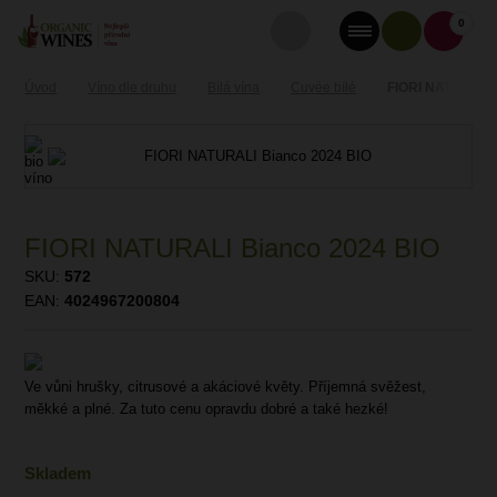
0
Úvod
Víno dle druhu
Bílá vína
Cuvée bílé
FIORI NATURALI 
FIORI NATURALI Bianco 2024 BIO
SKU:
572
EAN:
4024967200804
Ve vůni hrušky, citrusové a akáciové květy. Příjemná svěžest,
měkké a plné. Za tuto cenu opravdu dobré a také hezké!
Skladem