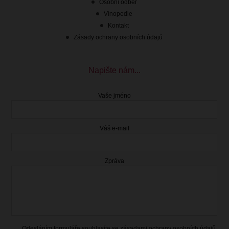
Osobní odběr
Vínopedie
Kontakt
Zásady ochrany osobních údajů
Napište nám...
Vaše jméno
Váš e-mail
Zpráva
289.00 Kč
s DPH
Skladem
Odesláním formuláře souhlasíte se
zásadami ochrany osobních údajů
.