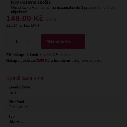
Kdy dostanu zboží?
Objednávku Vám doručíme maximálně do 3 pracovních dnů od
objednání.
149.00
Kč
s DPH
123.14
Kč bez DPH
Přidat do košíku
Při nákupu
6
kusů získate
6
% slevu.
Nakupte ještě za
2500 Kč
a budete mít
dopravu zdarma
.
Specifikace vína
Země původu
Itálie
Vinařství
Fiori Naturali
Typ
Bílá vína