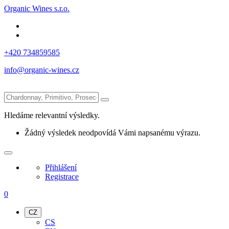
Organic Wines s.r.o.
+420 734859585
info@organic-wines.cz
Hledáme relevantní výsledky.
Žádný výsledek neodpovídá Vámi napsanému výrazu.
Přihlášení
Registrace
0
CZ
CS