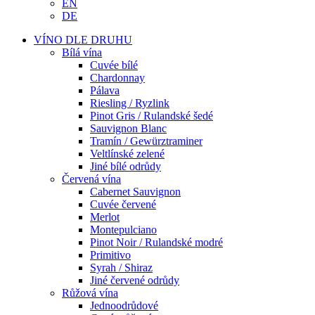
EN
DE
VÍNO DLE DRUHU
Bílá vína
Cuvée bílé
Chardonnay
Pálava
Riesling / Ryzlink
Pinot Gris / Rulandské šedé
Sauvignon Blanc
Tramín / Gewürztraminer
Veltlínské zelené
Jiné bílé odrůdy
Červená vína
Cabernet Sauvignon
Cuvée červené
Merlot
Montepulciano
Pinot Noir / Rulandské modré
Primitivo
Syrah / Shiraz
Jiné červené odrůdy
Růžová vína
Jednoodrůdové