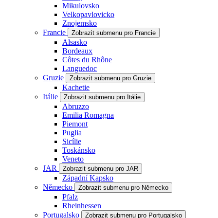
Mikulovsko
Velkopavlovicko
Znojemsko
Francie
Zobrazit submenu pro Francie
Alsasko
Bordeaux
Côtes du Rhône
Languedoc
Gruzie
Zobrazit submenu pro Gruzie
Kachetie
Itálie
Zobrazit submenu pro Itálie
Abruzzo
Emilia Romagna
Piemont
Puglia
Sicílie
Toskánsko
Veneto
JAR
Zobrazit submenu pro JAR
Západní Kapsko
Německo
Zobrazit submenu pro Německo
Pfalz
Rheinhessen
Portugalsko
Zobrazit submenu pro Portugalsko