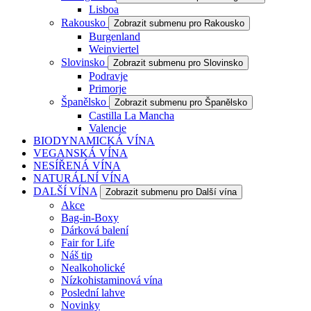
Lisboa
Rakousko
Zobrazit submenu pro Rakousko
Burgenland
Weinviertel
Slovinsko
Zobrazit submenu pro Slovinsko
Podravje
Primorje
Španělsko
Zobrazit submenu pro Španělsko
Castilla La Mancha
Valencie
BIODYNAMICKÁ VÍNA
VEGANSKÁ VÍNA
NESÍŘENÁ VÍNA
NATURÁLNÍ VÍNA
DALŠÍ VÍNA
Zobrazit submenu pro Další vína
Akce
Bag-in-Boxy
Dárková balení
Fair for Life
Náš tip
Nealkoholické
Nízkohistaminová vína
Poslední lahve
Novinky