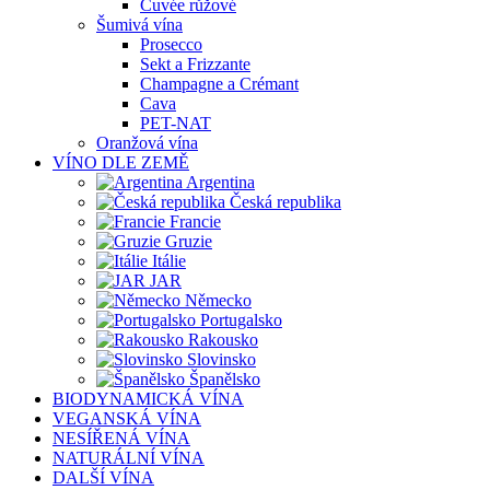
Cuvée růžové
Šumivá vína
Prosecco
Sekt a Frizzante
Champagne a Crémant
Cava
PET-NAT
Oranžová vína
VÍNO DLE ZEMĚ
Argentina
Česká republika
Francie
Gruzie
Itálie
JAR
Německo
Portugalsko
Rakousko
Slovinsko
Španělsko
BIODYNAMICKÁ VÍNA
VEGANSKÁ VÍNA
NESÍŘENÁ VÍNA
NATURÁLNÍ VÍNA
DALŠÍ VÍNA