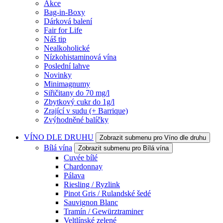
Akce
Bag-in-Boxy
Dárková balení
Fair for Life
Náš tip
Nealkoholické
Nízkohistaminová vína
Poslední lahve
Novinky
Minimagnumy
Siřičitany do 70 mg/l
Zbytkový cukr do 1g/l
Zrající v sudu (+ Barrique)
Zvýhodněné balíčky
VÍNO DLE DRUHU
Zobrazit submenu pro Víno dle druhu
Bílá vína
Zobrazit submenu pro Bílá vína
Cuvée bílé
Chardonnay
Pálava
Riesling / Ryzlink
Pinot Gris / Rulandské šedé
Sauvignon Blanc
Tramín / Gewürztraminer
Veltlínské zelené