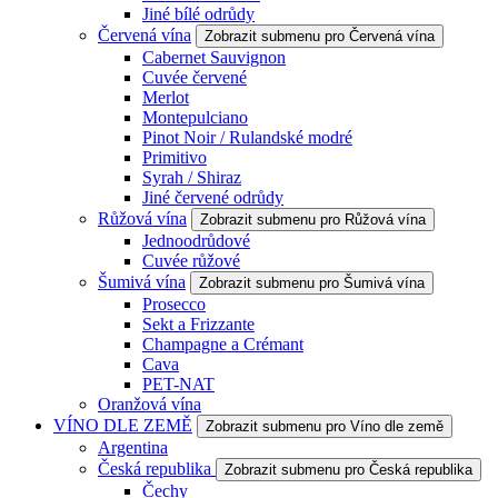
Jiné bílé odrůdy
Červená vína
Zobrazit submenu pro Červená vína
Cabernet Sauvignon
Cuvée červené
Merlot
Montepulciano
Pinot Noir / Rulandské modré
Primitivo
Syrah / Shiraz
Jiné červené odrůdy
Růžová vína
Zobrazit submenu pro Růžová vína
Jednoodrůdové
Cuvée růžové
Šumivá vína
Zobrazit submenu pro Šumivá vína
Prosecco
Sekt a Frizzante
Champagne a Crémant
Cava
PET-NAT
Oranžová vína
VÍNO DLE ZEMĚ
Zobrazit submenu pro Víno dle země
Argentina
Česká republika
Zobrazit submenu pro Česká republika
Čechy