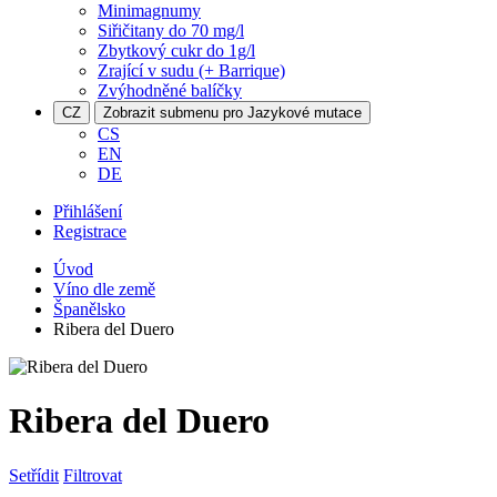
Minimagnumy
Siřičitany do 70 mg/l
Zbytkový cukr do 1g/l
Zrající v sudu (+ Barrique)
Zvýhodněné balíčky
CZ
Zobrazit submenu pro Jazykové mutace
CS
EN
DE
Přihlášení
Registrace
Úvod
Víno dle země
Španělsko
Ribera del Duero
Ribera del Duero
Setřídit
Filtrovat