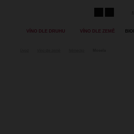
+
VÍNO DLE DRUHU
VÍNO DLE ZEMĚ
BIO
Mosela
Úvod
Víno dle země
Německo
Mosela