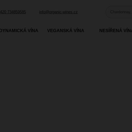
420 734859585
info@organic-wines.cz
DYNAMICKÁ VÍNA
VEGANSKÁ VÍNA
NESÍŘENÁ VÍN