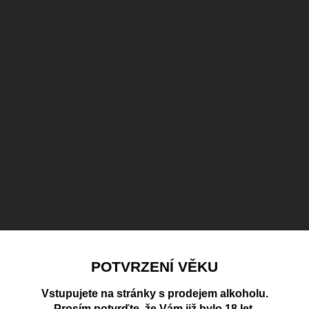
POTVRZENÍ VĚKU
Vstupujete na stránky s prodejem alkoholu.
Prosím potvrďte, že Vám již bylo 18 let.