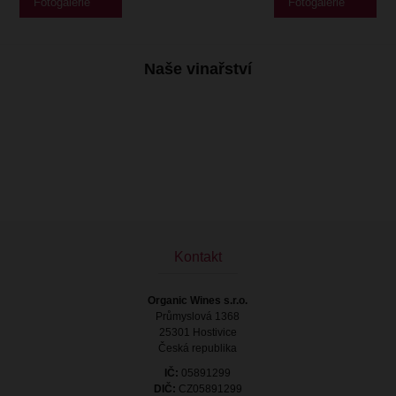
Fotogalerie
Fotogalerie
Naše vinařství
Kontakt
Organic Wines s.r.o.
Průmyslová 1368
25301 Hostivice
Česká republika
IČ:
05891299
DIČ:
CZ05891299