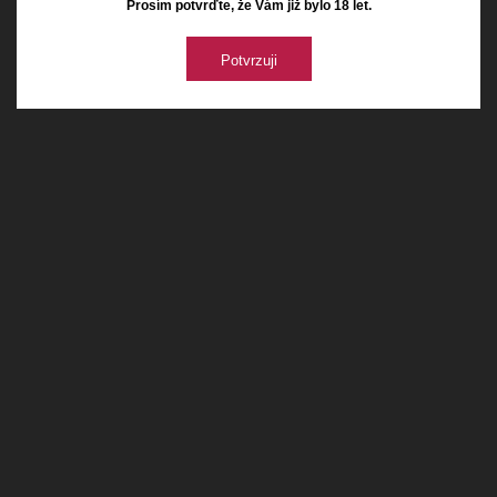
Prosím potvrďte, že Vám již bylo 18 let.
Potvrzuji