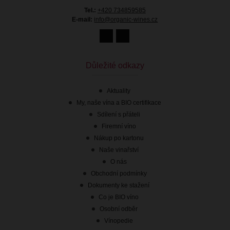
Tel.:
+420 734859585
E-mail:
info@organic-wines.cz
Důležité odkazy
Aktuality
My, naše vína a BIO certifikace
Sdílení s přáteli
Firemní víno
Nákup po kartonu
Naše vinařství
O nás
Obchodní podmínky
Dokumenty ke stažení
Co je BIO víno
Osobní odběr
Vínopedie