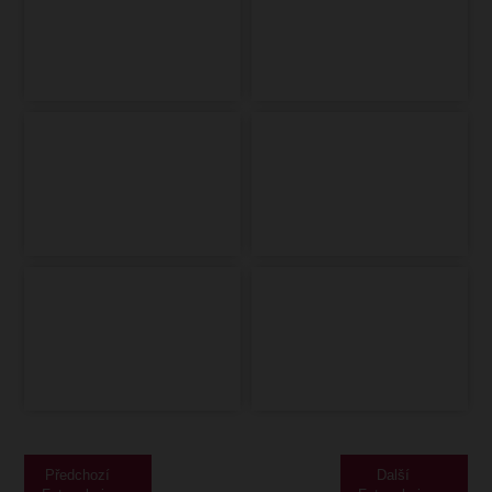
Předchozí
Další