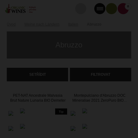
0
Úvod
Weine nach Ländern
Italien
Abruzzo
Abruzzo
SETŘÍDIT
FILTROVAT
PET-NAT Ancestrale Malvasia
Montepulciano d'Abruzzo DOC
Brut Nature Lunaria BIO Demeter
Mineraliae 2021 ZeroPuro BIO…
Tip