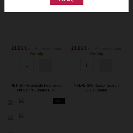
21.96 €
21.96 €
mit Mehrwertsteuer
mit Mehrwertsteuer
Vorrätig
Vorrätig
PET-NAT Ancestrale Pinot grigio
MALVERNO Rosso halbsüß
Brut Nature Lunaria BIO…
2018 Lunaria
Tip