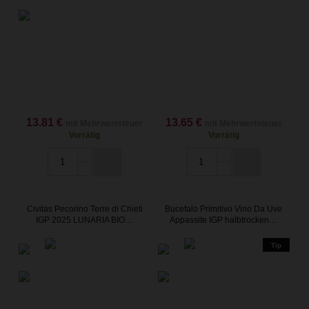
13.81 €
13.65 €
mit Mehrwertsteuer
mit Mehrwertsteuer
Vorrätig
Vorrätig
Civitas Pecorino Terre di Chieti
Bucefalo Primitivo Vino Da Uve
IGP 2025 LUNARIA BIO…
Appassite IGP halbtrocken…
Tip