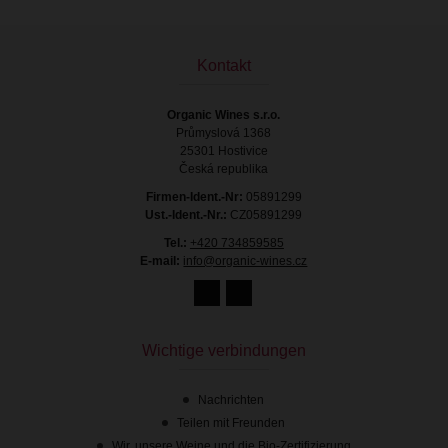
Kontakt
Organic Wines s.r.o.
Průmyslová 1368
25301 Hostivice
Česká republika
Firmen-Ident.-Nr:
05891299
Ust.-Ident.-Nr.:
CZ05891299
Tel.:
+420 734859585
E-mail:
info@organic-wines.cz
Wichtige verbindungen
Nachrichten
Teilen mit Freunden
Wir, unsere Weine und die Bio-Zertifizierung