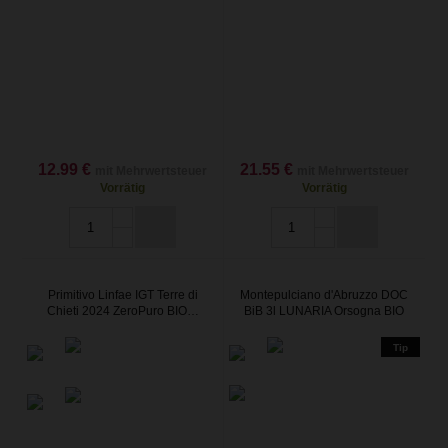
12.99 €
21.55 €
mit Mehrwertsteuer
mit Mehrwertsteuer
Vorrätig
Vorrätig
Primitivo Linfae IGT Terre di
Montepulciano d'Abruzzo DOC
Chieti 2024 ZeroPuro BIO…
BiB 3l LUNARIA Orsogna BIO
Tip