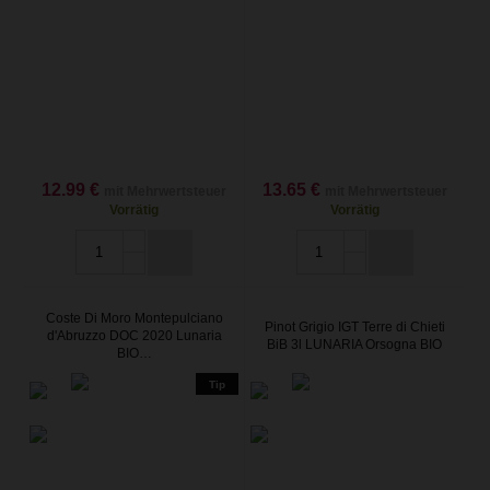
12.99 €
13.65 €
mit Mehrwertsteuer
mit Mehrwertsteuer
Vorrätig
Vorrätig
Coste Di Moro Montepulciano
Pinot Grigio IGT Terre di Chieti
d'Abruzzo DOC 2020 Lunaria
BiB 3l LUNARIA Orsogna BIO
BIO…
Tip