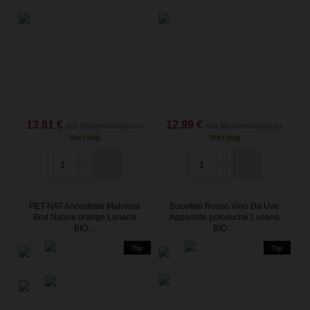
13.81 €
12.99 €
mit Mehrwertsteuer
mit Mehrwertsteuer
Vorrätig
Vorrätig
PET-NAT Ancestrale Malvasia
Bucefalo Rosso Vino Da Uve
Brut Nature orange Lunaria
Appassite polosuché Lunaria
BIO…
BIO…
Tip
Tip