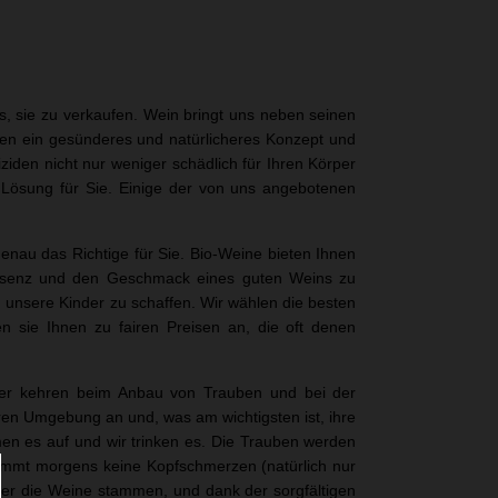
 es, sie zu verkaufen. Wein bringt uns neben seinen
Ihnen ein gesünderes und natürlicheres Konzept und
ziden nicht nur weniger schädlich für Ihren Körper
e Lösung für Sie. Einige der von uns angebotenen
nau das Richtige für Sie. Bio-Weine bieten Ihnen
 Essenz und den Geschmack eines guten Weins zu
 unsere Kinder zu schaffen. Wir wählen die besten
 sie Ihnen zu fairen Preisen an, die oft denen
nzer kehren beim Anbau von Trauben und bei der
eren Umgebung an und, was am wichtigsten ist, ihre
en es auf und wir trinken es. Die Trauben werden
kommt morgens keine Kopfschmerzen (natürlich nur
 der die Weine stammen, und dank der sorgfältigen