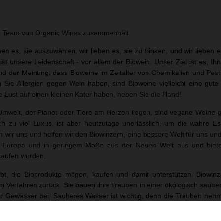
das Team von Organic Wines zusammenhält.
en es, sie auszuwählen, wir lieben es, sie zu trinken, und wir lieben
ist unsere Leidenschaft - vor allem der Biowein. Unser Ziel ist es, 
sind der Meinung, dass Bioweine im Zeitalter von Chemikalien und Pesti
n Sie Allergien gegen Wein haben, sind Bioweine vielleicht eine gut
e Lust auf einen kleinen Kater haben, heben Sie die Hand!
elt, der Planet oder Tiere am Herzen liegen, sind vegane Weine ge
ch zu viel Luxus, ist aber heutzutage unerlässlich, um die wahre
wir uns und helfen wir den Biowinzern, eine bessere Welt für uns und
 Europa und in geringem Maße aus der Neuen Welt aus und bieten
 kaufen würden.
t, die Bioprodukte mögen, kaufen und damit unterstützen. Biowi
ten Verfahren zurück. Sie bauen ihre Trauben in einer ökologisch saub
rer Gewässer bei. Sauberes Wasser ist wichtig, denn die Trauben nehm
n ist der fertige Wein kaum oder gar nicht geschwefelt, und man be
eine ist so vielfältig, reichhaltig und farbenfroh wie die Natur, aus