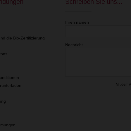
indungen
Schreiben Sie uns...
Ihren namen
n
nd die Bio-Zertifizierung
Nachricht
tons
onditionen
Mit dem 
unterladen
ung
immungen