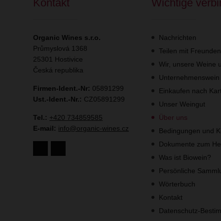
Kontakt
Wichtige verb
Organic Wines s.r.o.
Nachrichten
Průmyslová 1368
Teilen mit Freunde
25301 Hostivice
Wir, unsere Weine u
Česká republika
Unternehmenswein
Firmen-Ident.-Nr:
05891299
Einkaufen nach Kar
Ust.-Ident.-Nr.:
CZ05891299
Unser Weingut
Tel.:
+420 734859585
Über uns
E-mail:
info@organic-wines.cz
Bedingungen und K
Dokumente zum Her
Was ist Biowein?
Persönliche Samml
Wörterbuch
Kontakt
Datenschutz-Best