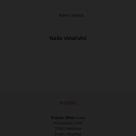
Komm zurück
Naše vinařství
Kontakt
Organic Wines s.r.o.
Průmyslová 1368
25301 Hostivice
Česká republika