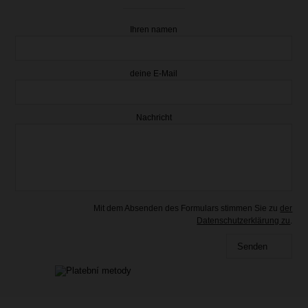
Ihren namen
deine E-Mail
Nachricht
11.36 €
mit Mehrwertsteuer
Vorrätig
Mit dem Absenden des Formulars stimmen Sie zu
der
Datenschutzerklärung zu
.
Senden