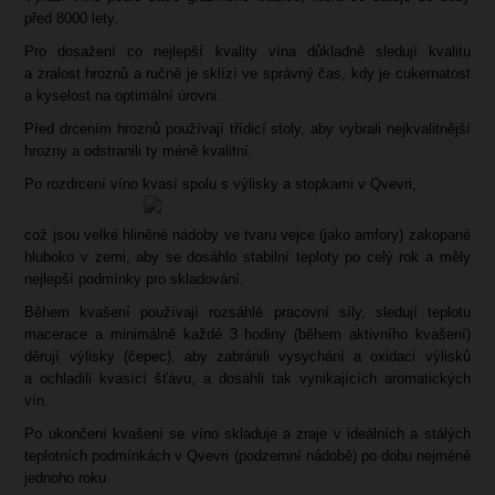
před 8000 lety.
Pro dosažení co nejlepší kvality vína důkladně sledují kvalitu
a zralost hroznů a ručně je sklízí ve správný čas, kdy je cukernatost
a kyselost na optimální úrovni.
Před drcením hroznů používají třídicí stoly, aby vybrali nejkvalitnější
hrozny a odstranili ty méně kvalitní.
Po rozdrcení víno kvasí spolu s výlisky a stopkami v Qvevri,
což jsou velké hliněné nádoby ve tvaru vejce (jako amfory) zakopané
hluboko v zemi, aby se dosáhlo stabilní teploty po celý rok a měly
nejlepší podmínky pro skladování.
Během kvašení používají rozsáhlé pracovní síly, sledují teplotu
macerace a minimálně každé 3 hodiny (během aktivního kvašení)
děrují výlisky (čepec), aby zabránili vysychání a oxidaci výlisků
a ochladili kvasící šťávu, a dosáhli tak vynikajících aromatických
vín.
Po ukončení kvašení se víno skladuje a zraje v ideálních a stálých
teplotních podmínkách v Qvevri (podzemní nádobě) po dobu nejméně
jednoho roku.