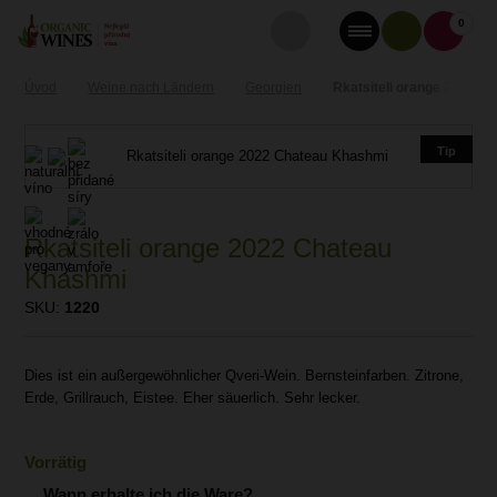
0
Úvod
Weine nach Ländern
Georgien
Rkatsiteli orange 2022 C
Tip
Rkatsiteli orange 2022 Chateau
Khashmi
SKU:
1220
Dies ist ein außergewöhnlicher Qveri-Wein. Bernsteinfarben. Zitrone,
Erde, Grillrauch, Eistee. Eher säuerlich. Sehr lecker.
Vorrätig
Wann erhalte ich die Ware?