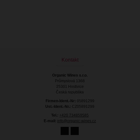
Kontakt
Organic Wines s.r.o.
Průmyslová 1368
25301 Hostivice
Česká republika
Firmen-Ident.-Nr:
05891299
Ust.-Ident.-Nr.:
CZ05891299
Tel.:
+420 734859585
E-mail:
info@organic-wines.cz
21.55 €
mit Mehrwertsteuer