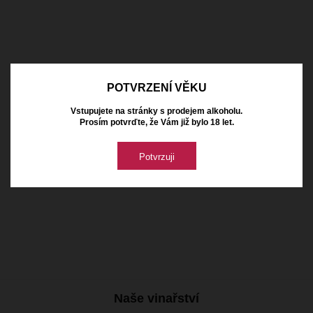
POTVRZENÍ VĚKU
10.96 €
mit Mehrwertsteuer
Vorrätig
Vstupujete na stránky s prodejem alkoholu.
Prosím potvrďte, že Vám již bylo 18 let.
Potvrzuji
Tip
Naše vinařství