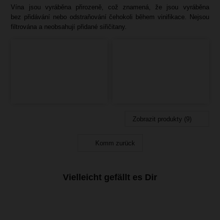
Vína jsou vyráběna přirozeně, což znamená, že jsou vyráběna
bez přidávání nebo odstraňování čehokoli během vinifikace. Nejsou
filtrována a neobsahují přidané siřičitany.
Zobrazit produkty (9)
Komm zurück
Vielleicht gefällt es Dir