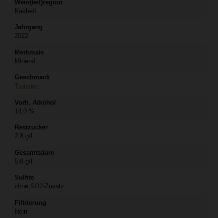
Wein(teil)region
Kakheti
Jahrgang
2022
Merkmale
Mineral
Geschmack
Trocken
Vorh. Alkohol
14,0 %
Restzucker
2,8 g/l
Gesamtsäure
5,6 g/l
Sulfite
ohne SO2-Zusatz
Filtrierung
Nein