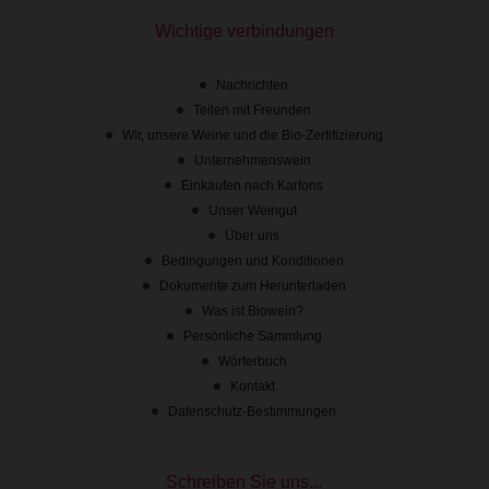
Vorrätig
Wichtige verbindungen
Nachrichten
Teilen mit Freunden
Wir, unsere Weine und die Bio-Zertifizierung
Unternehmenswein
Einkaufen nach Kartons
Unser Weingut
Über uns
Bedingungen und Konditionen
Dokumente zum Herunterladen
Was ist Biowein?
Persönliche Sammlung
Wörterbuch
Kontakt
Datenschutz-Bestimmungen
Schreiben Sie uns...