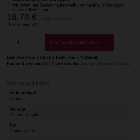
Wir liefern Ihre Bestellung innerhalb von maximal 3 Werktagen
nach der Bestellung.
18.70
€
mit Mehrwertsteuer
15.45
€ ohne VAT
Zum Warenkorb hinzufügen
Beim Kauf von
6
Stück erhalten Sie
6
% Rabatt.
Kaufen Sie weitere
204 €
und erhalten
Sie kostenlosen Versand
.
Weinspezifikation
Herkunftsland
Georgien
Weingut
Chateau Khashmi
Typ
Orangenweine