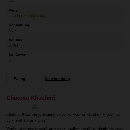
Ja
Vegan
Ja, ohne Zertifizierung
Schließung
Kork
Volume
0,75 l
Im Karton
6
Weingut
Beschreibung
Chateau Khashmi
Chateau Khashmi je rodinný sklep ve vesnici Khashmi v údolí Lori,
35 km od Tbilisi v Gruzii.
Vyrábí víno podle staré gruzínské tradice, která se datuje do doby