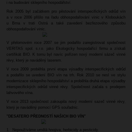
i na budování sklepního hospodářství.
Rok 2005 byl začátkem pro pěstování interspecifických odrůd vín
a v roce 2006 přišlo na řadu obhospodařování vinic v Kloboukách
u Brna v trati Ostrá a také zavedení bezřezového způsobu
obhospodařování vinic.
V přelomovém roce 2007 se jim podařilo zaregistrovat společnost
VERITAS spol. s.r.o. jako Ekologicky hospodařící firmu a získali
certifikát BIO. K tomu byl navíc pořízen nový moderní sázeč vinné
révy, který je naváděný laserem.
V roce 2009 proběhla první etapa výsadby interspecifických odrůd
a podařilo se uvedení BIO vín na trh. Rok 2010 se nesl ve stylu
modernizace sklepního hospodářství a proběhla druhá etapa výsadby
interspecifických odrůd vinné révy. Společnost začala s prodejem
lahvového vína.
V roce 2013 společnost zakoupila nový moderní sazeč vinné révy,
který je naváděný pomocí GPS souřadnic.
"DESATERO PŘEDNOSTÍ NAŠICH BIO VÍN"
Nepoužíváme umělá hnojiva, herbicidy a pesticidy.