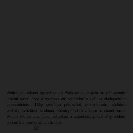
Veritas je
rodinná společnost z Bošovic a zabývá se pěstováním
hroznů vinné révy a výrobou vín výhradně v režimu ekologického
vinohradnictví. Díky systému pěstování, mikroklimatu, půdnímu
podloží, svažitosti či slunci můžou přiřadit k vinicím označení terroir.
Vína z těchto vinic jsou jedinečná a autentická právě díky půdním
podmínkám na viničních tratích.