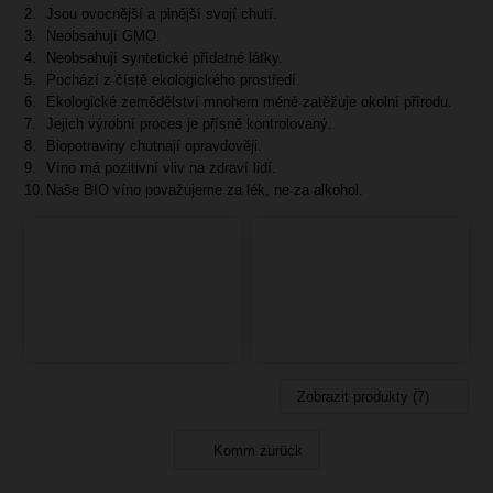
Jsou ovocnější a plnější svojí chutí.
Neobsahují GMO.
Neobsahují syntetické přídatné látky.
Pochází z čístě ekologického prostředí.
Ekologické zemědělství mnohem méně zatěžuje okolní přírodu.
Jejich výrobní proces je přísně kontrolovaný.
Biopotraviny chutnají opravdověji.
Víno má pozitivní vliv na zdraví lidí.
Naše BIO víno považujeme za lék, ne za alkohol.
Zobrazit produkty (7)
Komm zurück