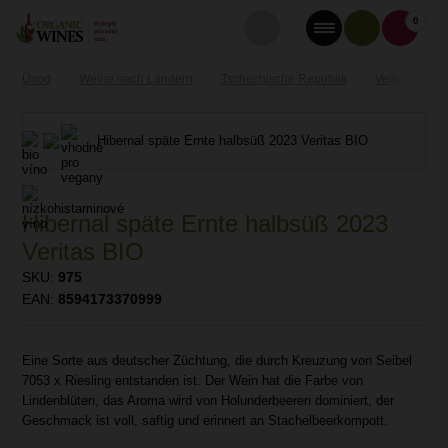
0
Úvod
Weine nach Ländern
Tschechische Republik
Velkopavlovi
Hibernal späte Ernte halbsüß 2023
Veritas BIO
SKU:
975
EAN:
8594173370999
Eine Sorte aus deutscher Züchtung, die durch Kreuzung von Seibel
7053 x Riesling entstanden ist. Der Wein hat die Farbe von
Lindenblüten, das Aroma wird von Holunderbeeren dominiert, der
Geschmack ist voll, saftig und erinnert an Stachelbeerkompott.