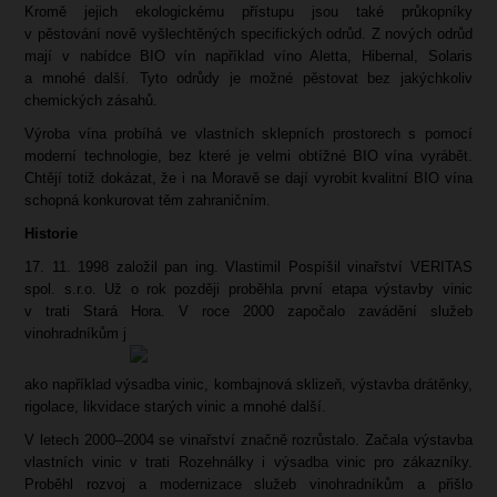
Kromě jejich ekologickému přístupu jsou také průkopníky
v pěstování nově vyšlechtěných specifických odrůd. Z nových odrůd
mají v nabídce BIO vín například víno Aletta, Hibernal, Solaris
a mnohé další. Tyto odrůdy je možné pěstovat bez jakýchkoliv
chemických zásahů.
Výroba vína probíhá ve vlastních sklepních prostorech s pomocí
moderní technologie, bez které je velmi obtížné BIO vína vyrábět.
Chtějí totiž dokázat, že i na Moravě se dají vyrobit kvalitní BIO vína
schopná konkurovat těm zahraničním.
Historie
17. 11. 1998 založil pan ing. Vlastimil Pospíšil vinařství VERITAS
spol. s.r.o. Už o rok později proběhla první etapa výstavby vinic
v trati Stará Hora. V roce 2000 započalo zavádění služeb
vinohradníkům j
ako například výsadba vinic, kombajnová sklizeň, výstavba drátěnky,
rigolace, likvidace starých vinic a mnohé další.
V letech 2000–2004 se vinařství značně rozrůstalo. Začala výstavba
vlastních vinic v trati Rozehnálky i výsadba vinic pro zákazníky.
Proběhl rozvoj a modernizace služeb vinohradníkům a přišlo