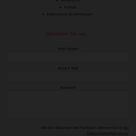
Wörterbuch
Kontakt
Datenschutz-Bestimmungen
Schreiben Sie uns...
Ihren namen
deine E-Mail
Nachricht
11.41 €
mit Mehrwertsteuer
Vorrätig
Mit dem Absenden des Formulars stimmen Sie zu
der
Datenschutzerklärung zu
.