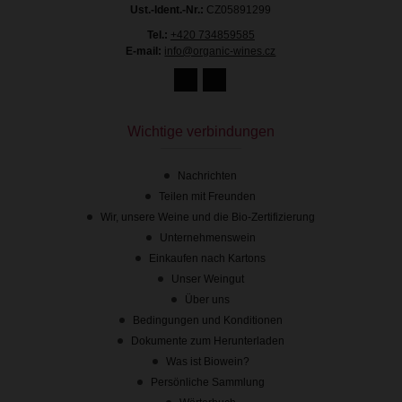
Ust.-Ident.-Nr.:
CZ05891299
Tel.:
+420 734859585
E-mail:
info@organic-wines.cz
4.85 €
mit Mehrwertsteuer
Vorrätig
Wichtige verbindungen
Nachrichten
Teilen mit Freunden
Wir, unsere Weine und die Bio-Zertifizierung
Unternehmenswein
Einkaufen nach Kartons
Unser Weingut
Über uns
Bedingungen und Konditionen
Dokumente zum Herunterladen
Was ist Biowein?
Persönliche Sammlung