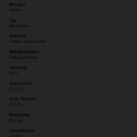
Weingut
Veritas
Typ
Weißweine
Rebsorte
Andere weiße Sorten
Wein(teil)region
Velkopavlovicko
Jahrgang
2023
Geschmack
Halbsüß
Vorh. Alkohol
11,5 %
Restzucker
19,6 g/l
Gesamtsäure
7,4 g/l