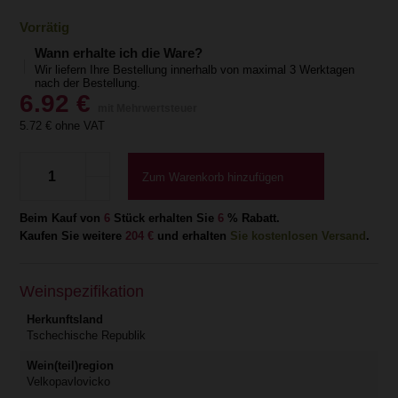
Vorrätig
Wann erhalte ich die Ware?
Wir liefern Ihre Bestellung innerhalb von maximal 3 Werktagen
nach der Bestellung.
6.92
€
mit Mehrwertsteuer
5.72
€ ohne VAT
Zum Warenkorb hinzufügen
Beim Kauf von
6
Stück erhalten Sie
6
% Rabatt.
Kaufen Sie weitere
204 €
und erhalten
Sie kostenlosen Versand
.
Weinspezifikation
Herkunftsland
Tschechische Republik
Wein(teil)region
Velkopavlovicko