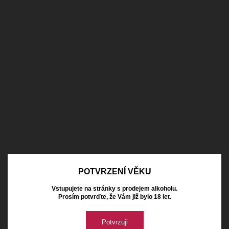
6.92 €
mit Mehrwertsteuer
Vorrätig
Tip
POTVRZENÍ VĚKU
Vstupujete na stránky s prodejem alkoholu.
Prosím potvrďte, že Vám již bylo 18 let.
Naše vinařství
Potvrzuji