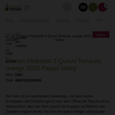
0
Úvod
Weine nach Ländern
Georgien
Kachetie
Chinuri-Rkat
Aktion
Chinuri-Rkatsiteli 3 Qvevri Terraces
orange 2020 Papari Valley
SKU:
1091
EAN:
4860119240096
Die Farbe ist ein leuchtendes Goldorange, und beim ersten
Schnuppern und Schlürfen gleich nach dem Öffnen der Flasche ist es
offensichtlich, dass der Wein typisch für Georgien mit Blättern und
Zweigen vergoren wurde, was ihm ein typisch erdiges und grasiges