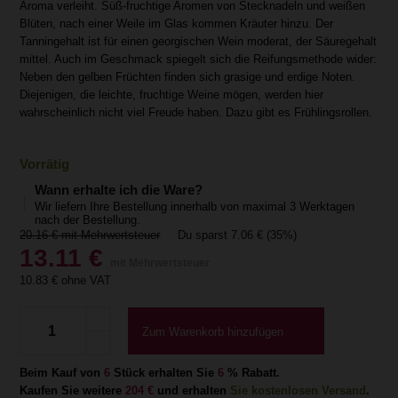
Aroma verleiht. Süß-fruchtige Aromen von Stecknadeln und weißen
Blüten, nach einer Weile im Glas kommen Kräuter hinzu. Der
Tanningehalt ist für einen georgischen Wein moderat, der Säuregehalt
mittel. Auch im Geschmack spiegelt sich die Reifungsmethode wider:
Neben den gelben Früchten finden sich grasige und erdige Noten.
Diejenigen, die leichte, fruchtige Weine mögen, werden hier
wahrscheinlich nicht viel Freude haben. Dazu gibt es Frühlingsrollen.
Vorrätig
Wann erhalte ich die Ware?
Wir liefern Ihre Bestellung innerhalb von maximal 3 Werktagen
nach der Bestellung.
20.16
€ mit Mehrwertsteuer
Du sparst
7.06
€
(35%)
13.11
€
mit Mehrwertsteuer
10.83
€ ohne VAT
Zum Warenkorb hinzufügen
Beim Kauf von
6
Stück erhalten Sie
6
% Rabatt.
Kaufen Sie weitere
204 €
und erhalten
Sie kostenlosen Versand
.