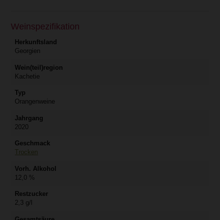
Weinspezifikation
Herkunftsland
Georgien
Wein(teil)region
Kachetie
Typ
Orangenweine
Jahrgang
2020
Geschmack
Trocken
Vorh. Alkohol
12,0 %
Restzucker
2,3 g/l
Gesamtsäure