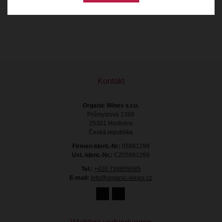
Kontakt
Organic Wines s.r.o.
Průmyslová 1368
25301 Hostivice
Česká republika
Firmen-Ident.-Nr:
05891299
Ust.-Ident.-Nr.:
CZ05891299
Tel.:
+420 734859585
E-mail:
info@organic-wines.cz
13.81 €
mit Mehrwertsteuer
Vorrätig