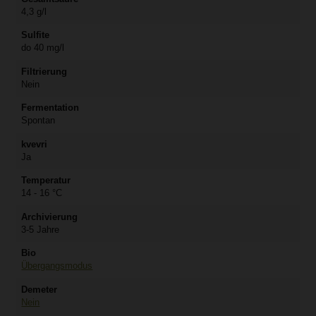
4,3 g/l
Sulfite
do 40 mg/l
Filtrierung
Nein
Fermentation
Spontan
kvevri
Ja
Temperatur
14 - 16 °C
Archivierung
3-5 Jahre
Bio
Übergangsmodus
Demeter
Nein