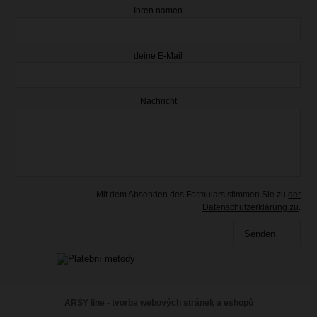
Ihren namen
deine E-Mail
Nachricht
21.55 €
mit Mehrwertsteuer
Vorrätig
Mit dem Absenden des Formulars stimmen Sie zu
der
Datenschutzerklärung zu
.
Senden
ARSY line - tvorba webových stránek a eshopů