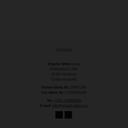
Kontakt
Organic Wines s.r.o.
Průmyslová 1368
25301 Hostivice
Česká republika
Firmen-Ident.-Nr:
05891299
Ust.-Ident.-Nr.:
CZ05891299
Tel.:
+420 734859585
E-mail:
info@organic-wines.cz
11.77 €
mit Mehrwertsteuer
Vorrätig