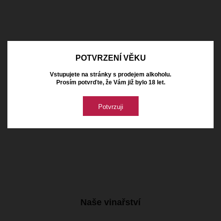
POTVRZENÍ VĚKU
10.55 €
mit Mehrwertsteuer
Vorrätig
Vstupujete na stránky s prodejem alkoholu.
Prosím potvrďte, že Vám již bylo 18 let.
Potvrzuji
Naše vinařství