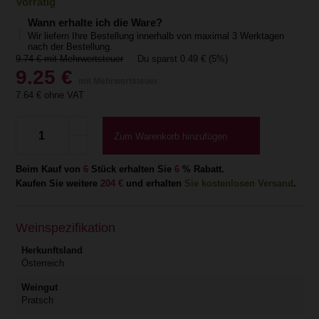
Vorrätig
Wann erhalte ich die Ware?
Wir liefern Ihre Bestellung innerhalb von maximal 3 Werktagen
nach der Bestellung.
9.74
€ mit Mehrwertsteuer
Du sparst
0.49
€
(5%)
9.25
€
mit Mehrwertsteuer
7.64
€ ohne VAT
Zum Warenkorb hinzufügen
Beim Kauf von
6
Stück erhalten Sie
6
% Rabatt.
Kaufen Sie weitere
204 €
und erhalten
Sie kostenlosen Versand
.
Weinspezifikation
Herkunftsland
Österreich
Weingut
Pratsch