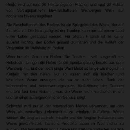
Heute wird auf rund 20 Hektar eigenen Flächen und rund 30 Hektar
von Vertragspartnern bewirtschafteten Weinbergen Wein auf
höchstem Niveau angebaut.
Die Beschaffenheit des Bodens ist ein Spiegelbild des Weins, der auf
ihm wächst. Die Einzigartigkeit der Trauben kann nur auf einem Land
voller Leben geschätzt werden. Für Stefan Pratsch ist es daher
äußerst wichtig, den Boden gesund zu halten und die Vielfalt der
Vegetation im Weinberg zu fördern.
Wein braucht Zeit zum Reifen. Die Trauben - voll ausgereift am
Rebstock - bringen die Hefen für die Spontangärung bereits aus dem
Weinberg mit, und der noch junge Wein bleibt so lange wie möglich in
Kontakt mit den Hefen. Nur so lassen sich die frischen und
köstlichen Weine erzeugen, die wir so sehr lieben. Dank der
schonenden und verantwortungsvollen Vinifizierung der Trauben
entsteht fast kein Histamin, was die Weine leicht verdaulich macht
und für einen außergewöhnlichen Genuss sorgt.
Schwefel wird nur in der notwendigen Menge verwendet, um den
Wein als wertvolles Lebensmittel zu erhalten. Auf diese Weise
werden die lang anhaltende Frische und die längere Haltbarkeit des
Weins gewährleistet. Tierische Produkte haben im Wein nichts zu
suchen. Die Verwendung von Erbsen- und Kartoffelprodukten anstelle