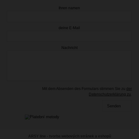
Ihren namen
deine E-Mail
Nachricht
15.85 €
mit Mehrwertsteuer
Vorrätig
Mit dem Absenden des Formulars stimmen Sie zu
der
Datenschutzerklärung zu
.
Senden
ARSY line - tvorba webových stránek a eshopů