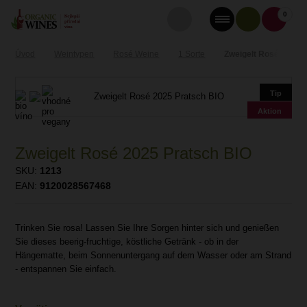
0
Úvod
Weintypen
Rosé Weine
1 Sorte
Zweigelt Rosé 2025 
Tip
Aktion
Zweigelt Rosé 2025 Pratsch BIO
SKU:
1213
EAN:
9120028567468
Trinken Sie rosa! Lassen Sie Ihre Sorgen hinter sich und genießen
Sie dieses beerig-fruchtige, köstliche Getränk - ob in der
Hängematte, beim Sonnenuntergang auf dem Wasser oder am Strand
- entspannen Sie einfach.