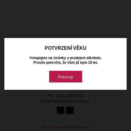
Kontakt
POTVRZENÍ VĚKU
Vstupujete na stránky s prodejem alkoholu.
Organic Wines s.r.o.
Prosím potvrďte, že Vám již bylo 18 let.
Průmyslová 1368
25301 Hostivice
Česká republika
Potvrzuji
Firmen-Ident.-Nr:
05891299
Ust.-Ident.-Nr.:
CZ05891299
Tel.:
+420 734859585
E-mail:
info@organic-wines.cz
Wichtige verbindungen