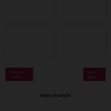
Předchozí
Další
galerie
galerie
Naše vinařství