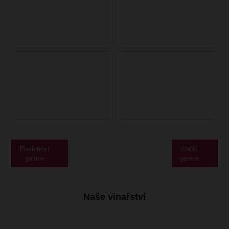
Předchozí
Další
galerie
galerie
Naše vinařství