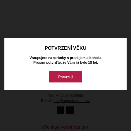
Kontakt
POTVRZENÍ VĚKU
Vstupujete na stránky s prodejem alkoholu.
Organic Wines s.r.o.
Prosím potvrďte, že Vám již bylo 18 let.
Průmyslová 1368
25301 Hostivice
Česká republika
Potvrzuji
Firmen-Ident.-Nr:
05891299
Ust.-Ident.-Nr.:
CZ05891299
Tel.:
+420 734859585
E-mail:
info@organic-wines.cz
Wichtige verbindungen