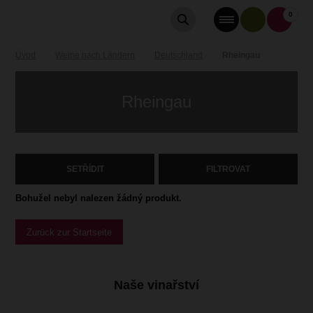
0
Úvod
Weine nach Ländern
Deutschland
Rheingau
Rheingau
SETŘÍDIT
FILTROVAT
Bohužel nebyl nalezen žádný produkt.
Zurück zur Startseite
Naše vinařství