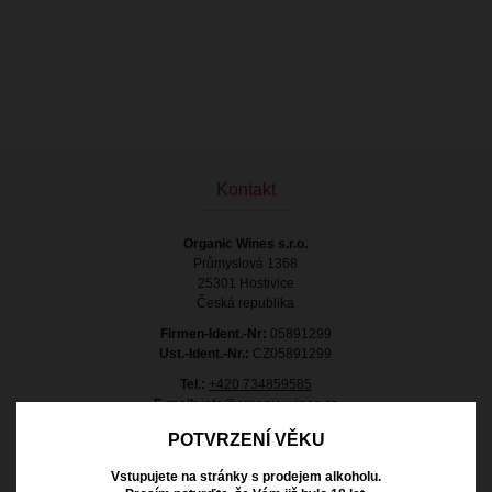
Kontakt
Organic Wines s.r.o.
Průmyslová 1368
25301 Hostivice
Česká republika
Firmen-Ident.-Nr:
05891299
Ust.-Ident.-Nr.:
CZ05891299
Tel.:
+420 734859585
E-mail:
info@organic-wines.cz
POTVRZENÍ VĚKU
Vstupujete na stránky s prodejem alkoholu.