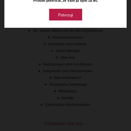
Prosím potvrďte, že Vám již bylo 18 let.
Wichtige verbindungen
Potvrzuji
Nachrichten
Teilen mit Freunden
Wir, unsere Weine und die Bio-Zertifizierung
Unternehmenswein
Einkaufen nach Kartons
Unser Weingut
Über uns
Bedingungen und Konditionen
Dokumente zum Herunterladen
Was ist Biowein?
Persönliche Sammlung
Wörterbuch
Kontakt
Datenschutz-Bestimmungen
Schreiben Sie uns...