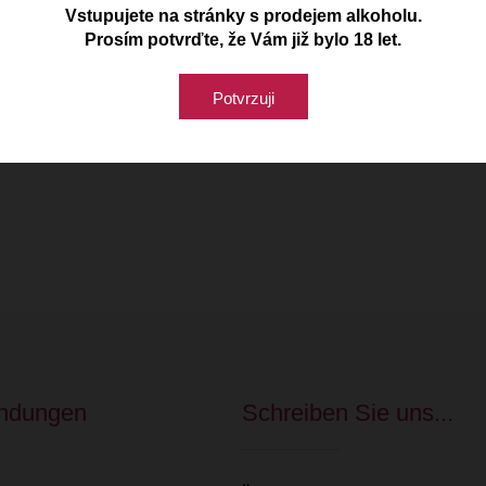
Vstupujete na stránky s prodejem alkoholu.
Prosím potvrďte, že Vám již bylo 18 let.
Naše vinařství
Potvrzuji
indungen
Schreiben Sie uns...