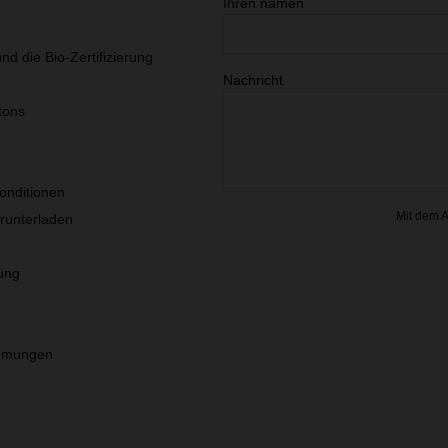
Ihren namen
n
nd die Bio-Zertifizierung
Nachricht
tons
onditionen
Mit dem 
unterladen
ung
immungen