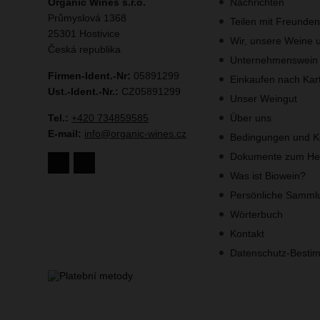
Organic Wines s.r.o.
Nachrichten
Průmyslová 1368
Teilen mit Freunde
25301 Hostivice
Wir, unsere Weine u
Česká republika
Unternehmenswein
Firmen-Ident.-Nr:
05891299
Einkaufen nach Kar
Ust.-Ident.-Nr.:
CZ05891299
Unser Weingut
Tel.:
+420 734859585
Über uns
E-mail:
info@organic-wines.cz
Bedingungen und K
Dokumente zum Her
Was ist Biowein?
Persönliche Samml
Wörterbuch
Kontakt
Datenschutz-Best