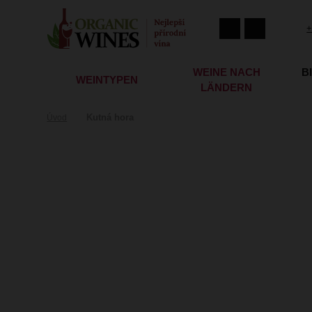
+
WEINE NACH
B
WEINTYPEN
LÄNDERN
Kutná hora
Úvod
Kutná hora